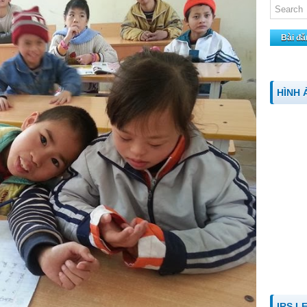
Bài đă
HÌNH 
IRS L