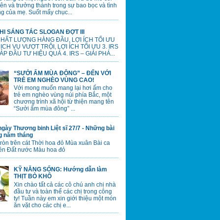
lên và trưởng thành trong sự bao bọc và tình
g của mẹ. Suốt mấy chục...
HI SÁNG TÁC SLOGAN ĐỢT III
 CHẤT LƯỢNG HÀNG ĐẦU, LỢI ÍCH TỐI ƯU
 DỊCH VỤ VƯỢT TRỘI, LỢI ÍCH TỐI ƯU 3. IRS
ÁP ĐẦU TƯ HIỆU QUẢ 4. IRS – GIẢI PHÁ...
“SƯỞI ẤM MÙA ĐÔNG” – ĐẾN VỚI
TRẺ EM NGHÈO VÙNG CAO!
Với mong muốn mang lại hơi ấm cho
trẻ em nghèo vùng núi phía Bắc, một
chương trình xã hội từ thiện mang tên
“Sưởi ấm mùa đông” ...
gày Thương binh Liệt sĩ 27/7 - Những bài
ng năm tháng
tròn trên cát Thời hoa đỏ Mùa xuân Bài ca
ên Đất nước Màu hoa đỏ
KỸ NĂNG SỐNG: Hướng dẫn làm
THỊT BÒ KHÔ
Xin chào tất cả các cô chú anh chị nhà
đầu tư và toàn thể các chị trong công
ty! Tuần này em xin giới thiệu một món
ăn vặt cho các chị e...