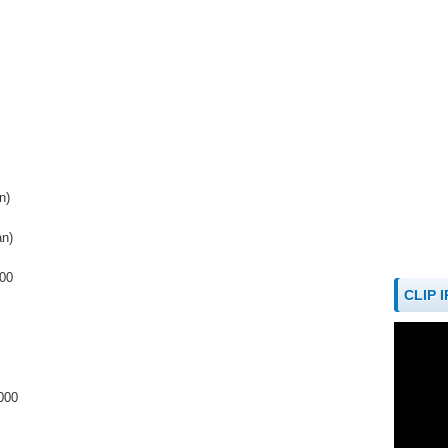
n)
ản)
000
CLIP 
000