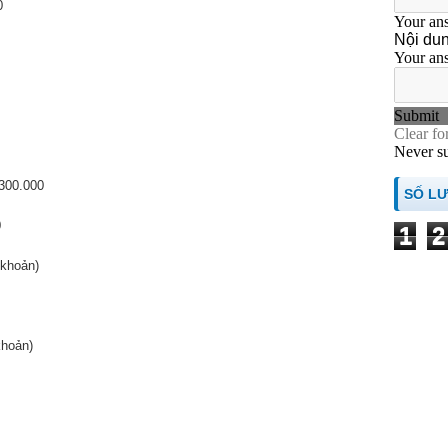
0
 300.000
SỐ L
0
1
2
 khoản)
khoản)