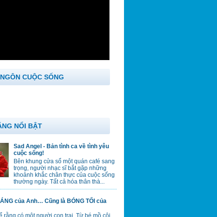
 NGÔN CUỘC SỐNG
ĂNG NỔI BẬT
Sad Angel - Bản tình ca về tình yêu
cuộc sống!
Bên khung cửa sổ một quán café sang
trọng, người nhạc sĩ bắt gặp những
khoảnh khắc chân thực của cuộc sống
thường ngày. Tất cả hóa thân thà...
ÁNG của Anh… Cũng là BÓNG TỐI của
 rằng có một người con trai. Từ bé mồ côi