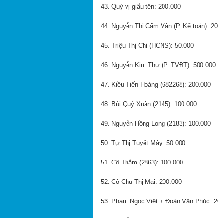
43. Quý vị giấu tên: 200.000
44. Nguyễn Thị Cẩm Vân (P. Kế toán): 2
45. Triệu Thị Chi (HCNS): 50.000
46. Nguyễn Kim Thư (P. TVĐT): 500.000
47. Kiều Tiến Hoàng (682268): 200.000
48. Bùi Quý Xuân (2145): 100.000
49. Nguyễn Hồng Long (2183): 100.000
50. Tự Thị Tuyết Mây: 50.000
51. Cô Thắm (2863): 100.000
52. Cô Chu Thị Mai: 200.000
53. Phạm Ngọc Việt + Đoàn Văn Phúc: 2