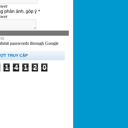
ƯỢT TRUY CẬP
1
4
1
2
0