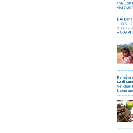
cha. Lớn 
yêu thươn
BÀI DỰ T
1. IRS –
2. IRS –
– GIẢI PH
Kỷ niệm n
ca đi cù
Vết chân 
không qu