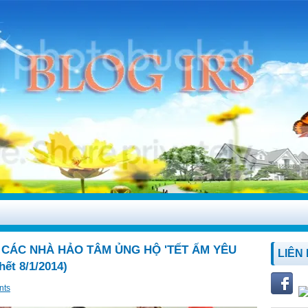
 CÁC NHÀ HẢO TÂM ỦNG HỘ 'TẾT ẤM YÊU
LIÊN
ết 8/1/2014)
nts