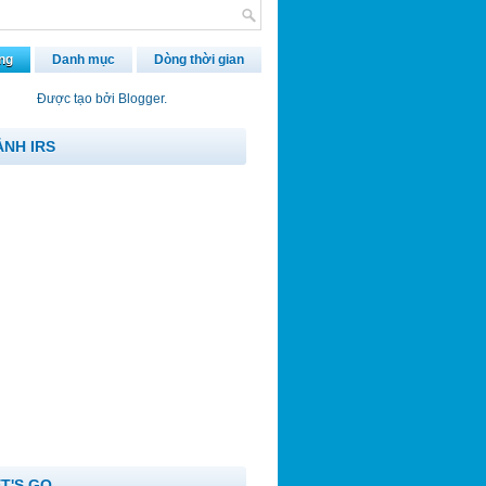
ng
Danh mục
Dòng thời gian
Được tạo bởi
Blogger
.
ẢNH IRS
ET'S GO