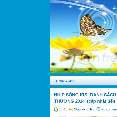
TRANG CHỦ
NHỊP SỐNG IRS: DANH SÁCH
THƯƠNG 2014' (cập nhật đến h
11:41
Nhịp sống IRS
No comme