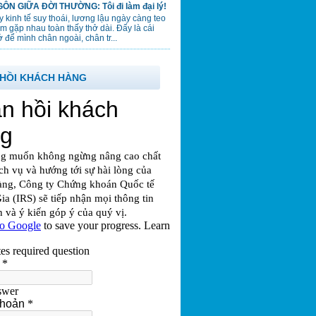
ÔN GIỮA ĐỜI THƯỜNG: Tôi đi làm đại lý!
 kinh tế suy thoái, lương lậu ngày càng teo
em gặp nhau toàn thấy thở dài. Đấy là cái
 để mình chân ngoài, chân tr...
HỒI KHÁCH HÀNG