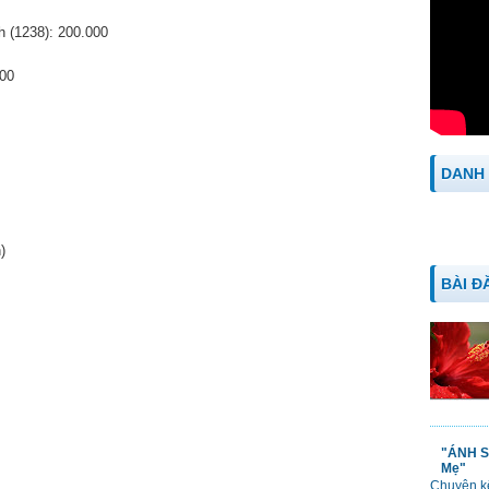
h (1238): 200.000
000
DANH
)
BÀI Đ
"ÁNH S
Mẹ"
Chuyện kể