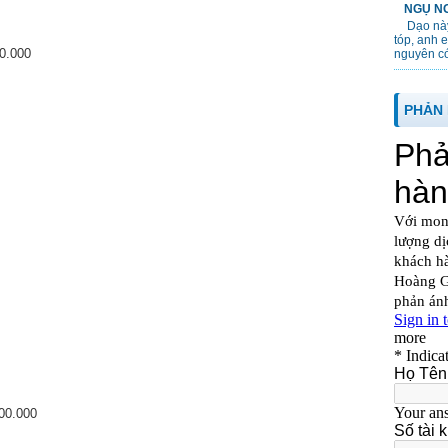
NGỤ NG
Dạo này
tóp, anh 
00.000
nguyên cớ
PHẢN 
00.000