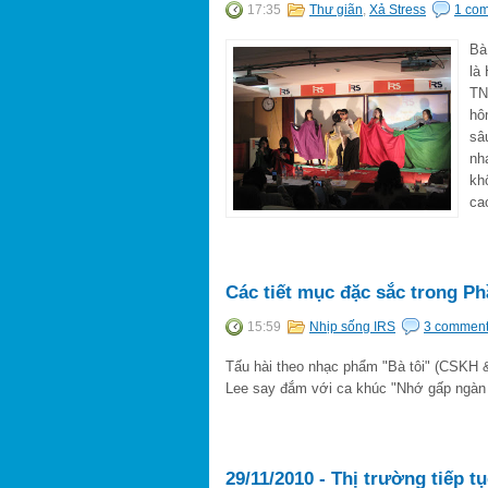
17:35
Thư giãn
,
Xả Stress
1 co
Bà
là
TN
hô
sâ
nh
kh
ca
Các tiết mục đặc sắc trong Phầ
15:59
Nhịp sống IRS
3 commen
Tấu hài theo nhạc phẩm "Bà tôi" (CSKH &
Lee say đắm với ca khúc "Nhớ gấp ngàn 
29/11/2010 - Thị trường tiếp t