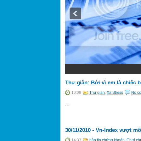
2
3
Thư giãn: Bởi vì em là chiếc 
16:09
Thư giãn
,
Xả Stress
No c
...
30/11/2010 - Vn-Index vượt m
14:33
bản tin chứng khoán
,
Chơi ch