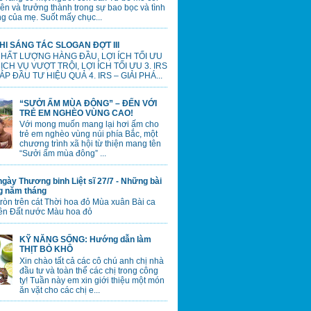
lên và trưởng thành trong sự bao bọc và tình
g của mẹ. Suốt mấy chục...
HI SÁNG TÁC SLOGAN ĐỢT III
 CHẤT LƯỢNG HÀNG ĐẦU, LỢI ÍCH TỐI ƯU
 DỊCH VỤ VƯỢT TRỘI, LỢI ÍCH TỐI ƯU 3. IRS
ÁP ĐẦU TƯ HIỆU QUẢ 4. IRS – GIẢI PHÁ...
“SƯỞI ẤM MÙA ĐÔNG” – ĐẾN VỚI
TRẺ EM NGHÈO VÙNG CAO!
Với mong muốn mang lại hơi ấm cho
trẻ em nghèo vùng núi phía Bắc, một
chương trình xã hội từ thiện mang tên
“Sưởi ấm mùa đông” ...
gày Thương binh Liệt sĩ 27/7 - Những bài
ng năm tháng
tròn trên cát Thời hoa đỏ Mùa xuân Bài ca
ên Đất nước Màu hoa đỏ
KỸ NĂNG SỐNG: Hướng dẫn làm
THỊT BÒ KHÔ
Xin chào tất cả các cô chú anh chị nhà
đầu tư và toàn thể các chị trong công
ty! Tuần này em xin giới thiệu một món
ăn vặt cho các chị e...