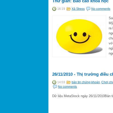
Thư giãn: Báo cáo khoa học
16:19
Xả Stress
No comments
Sa
Mỹ
ra
ng
ch
vớ
ng
ng
26/11/2010 - Thị trường điều c
14:03
bản tin chứng khoán
,
Chơi ch
No comments
Dữ liệu MetaStock ngày 26/11/2010Bản ti