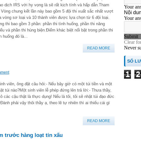
ao dịch IRS với hy vọng là sẽ rất kịch tính và hấp dẫn.Tham
 Vòng chung kết lần này bao gồm 5 đội thi xuất sắc nhất vượt
a vòng sơ loại và 10 thành viên được lựa chọn từ 6 đội loại.
ng thi bao gồm 3 phần: phần thi tình huống, phần thi năng
iếu và phần thi hùng biện.Điểm khác biệt nổi bật trong phần thi
h huống đó là...
READ MORE
SỐ L
1
2
mment
nh viên, ông đặt câu hỏi:- Nếu bây giờ có một túi tiền và một
t túi nào?Một sinh viên lễ phép đứng lên trả lời:- Thưa thầy,
ô các cậu thật là thực dụng! Nếu là tôi, tôi sẽ nhặt túi đạo đức
ành phải vậy thôi thầy ạ, theo lẽ tự nhiên thì ai thiếu cái gì
READ MORE
m trước hàng loạt tin xấu