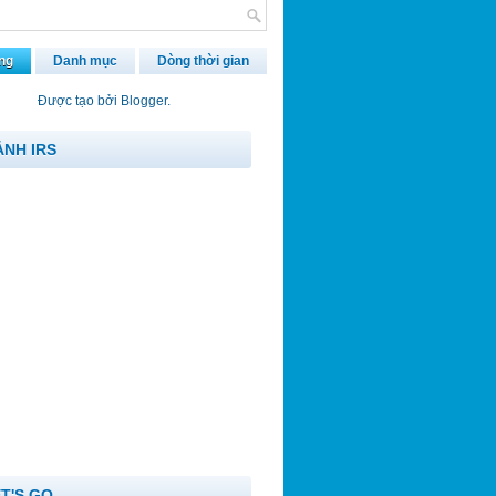
ng
Danh mục
Dòng thời gian
Được tạo bởi
Blogger
.
ẢNH IRS
ET'S GO