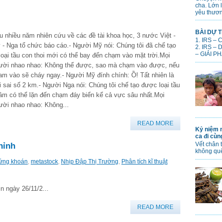
cha. Lớn 
yêu thươn
BÀI DỰ T
u nhiều năm nhiên cứu về các đề tài khoa học, 3 nước Việt -
1. IRS –
 - Nga tổ chức báo cáo.- Người Mỹ nói: Chúng tôi đã chế tạo
2. IRS –
– GIẢI PH
 loại tầu con thoi mới có thể bay đến chạm vào mặt trời.Mọi
ười nhao nhao: Không thể được, sao mà chạm vào được, nếu
am vào sẽ cháy ngay.- Người Mỹ đính chính: Ồ! Tất nhiên là
i sai số 2 km.- Người Nga nói: Chúng tôi chế tạo được loại tầu
ầm có thể lặn đến chạm đáy biển kể cả vực sâu nhất.Mọi
ười nhao nhao: Không...
READ MORE
Kỷ niệm n
ca đi cù
Vết chân 
hỉnh
không qu
ứng khoán
,
metastock
,
Nhịp Đập Thị Trường
,
Phân tích kĩ thuật
n ngày 26/11/2...
READ MORE