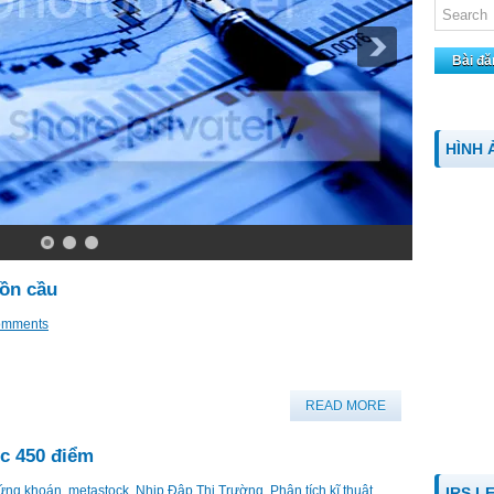
Bài đă
HÌNH 
bồn cầu
omments
READ MORE
ốc 450 điểm
ứng khoán
,
metastock
,
Nhịp Đập Thị Trường
,
Phân tích kĩ thuật
IRS L