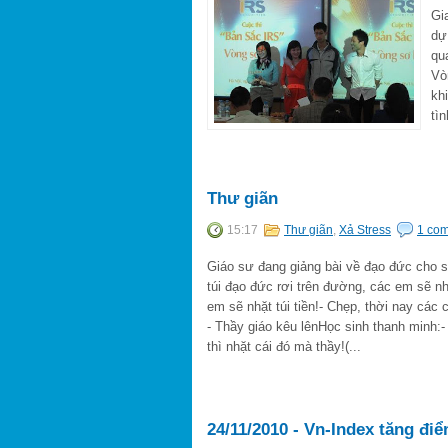
Gi
dự
qu
Vò
kh
tìn
Thư giãn
15:17
Thư giãn
,
Xả Stress
1 co
Giáo sư đang giảng bài về đạo đức cho si
túi đạo đức rơi trên đường, các em sẽ nhặ
em sẽ nhặt túi tiền!- Chẹp, thời nay các c
- Thầy giáo kêu lênHọc sinh thanh minh:- Đ
thì nhặt cái đó mà thầy!(...
24/11/2010 - Vn-Index tăng điể