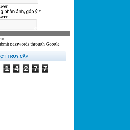
ƯỢT TRUY CẬP
1
4
2
7
7