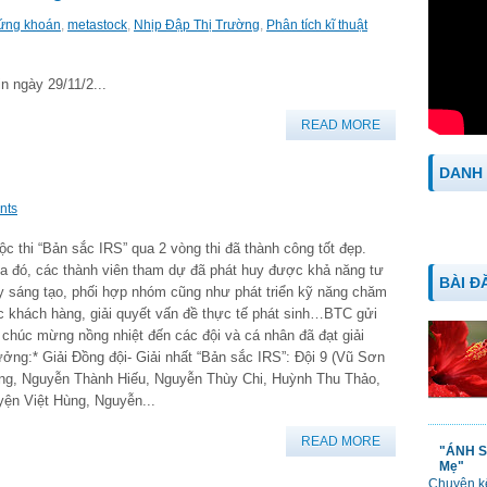
ứng khoán
,
metastock
,
Nhịp Đập Thị Trường
,
Phân tích kĩ thuật
n ngày 29/11/2...
READ MORE
DANH
nts
ộc thi “Bản sắc IRS” qua 2 vòng thi đã thành công tốt đẹp.
a đó, các thành viên tham dự đã phát huy được khả năng tư
BÀI Đ
y sáng tạo, phối hợp nhóm cũng như phát triển kỹ năng chăm
c khách hàng, giải quyết vấn đề thực tế phát sinh…BTC gửi
i chúc mừng nồng nhiệt đến các đội và cá nhân đã đạt giải
ưởng:* Giải Đồng đội- Giải nhất “Bản sắc IRS”: Đội 9 (Vũ Sơn
ng, Nguyễn Thành Hiếu, Nguyễn Thùy Chi, Huỳnh Thu Thảo,
yện Việt Hùng, Nguyễn...
READ MORE
"ÁNH S
Mẹ"
Chuyện kể