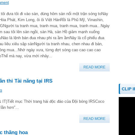
mment
 tôi đưa tôi đi vào sàn, đúng hôm sàn nổi một trận sóng toNày
 Hòa Phát, Kim Long, ôi ôi Việt HànRồi là Phũ Mỹ, Vinashin,
GNgười ta tranh mua, tranh mua, tranh mua, tranh mua...Ngày
m sau tôi lên sàn ngồi, sàn Hà, sàn Hồ giảm mạnh xuống
uNào là lệnh bán đua nhau phi ra ầm ầmNày là cổ phiếu đua
au liêu xiêu sập sànNgười ta tranh nhau, chen nhau đi bán,
ông mua...Nhớ ngày xưa, từng đợt sóng cao cao cao cao
oThế mà nay, vừa mới nhảy...
READ MORE
n thi Tài năng tại IRS
CLIP 
ts
 IT)Tiết mục Thời trang hài độc đáo của Đội bóng IRSCoco
lần hơn"...
READ MORE
ục thăng hoa