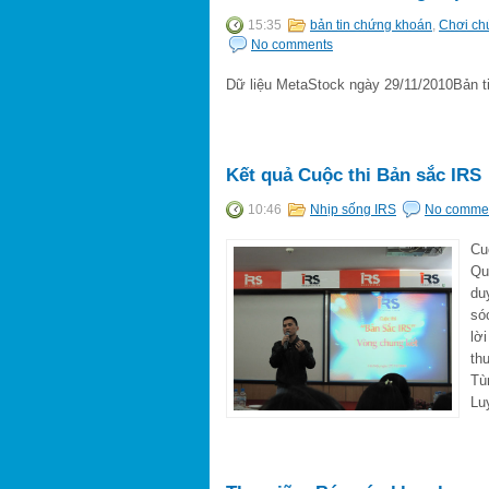
15:35
bản tin chứng khoán
,
Chơi ch
No comments
Dữ liệu MetaStock ngày 29/11/2010Bản ti
Kết quả Cuộc thi Bản sắc IRS
10:46
Nhịp sống IRS
No comme
Cu
Qu
du
só
lờ
th
Tù
Lu