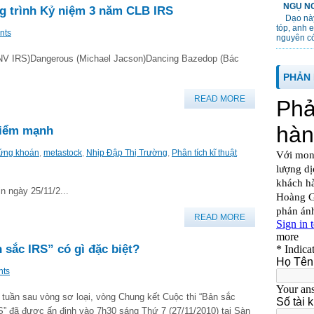
NGỤ NG
g trình Kỷ niệm 3 năm CLB IRS
Dạo này
tóp, anh 
nts
nguyên cớ
BNV IRS)Dangerous (Michael Jacson)Dancing Bazedop (Bác
PHẢN 
READ MORE
 điểm mạnh
ứng khoán
,
metastock
,
Nhịp Đập Thị Trường
,
Phân tích kĩ thuật
n ngày 25/11/2...
READ MORE
sắc IRS” có gì đặc biệt?
nts
 tuần sau vòng sơ loại, vòng Chung kết Cuộc thi “Bản sắc
S” đã được ấn định vào 7h30 sáng Thứ 7 (27/11/2010) tại Sàn