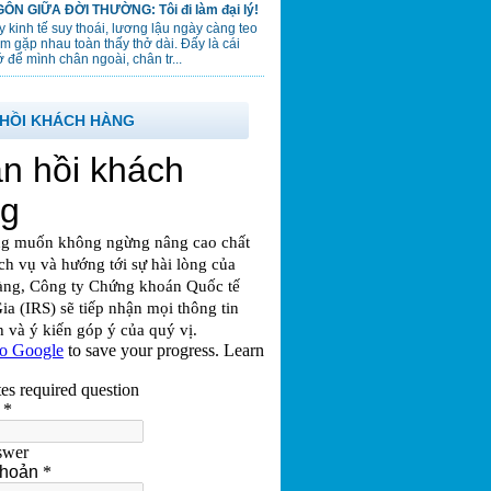
ÔN GIỮA ĐỜI THƯỜNG: Tôi đi làm đại lý!
 kinh tế suy thoái, lương lậu ngày càng teo
em gặp nhau toàn thấy thở dài. Đấy là cái
 để mình chân ngoài, chân tr...
HỒI KHÁCH HÀNG