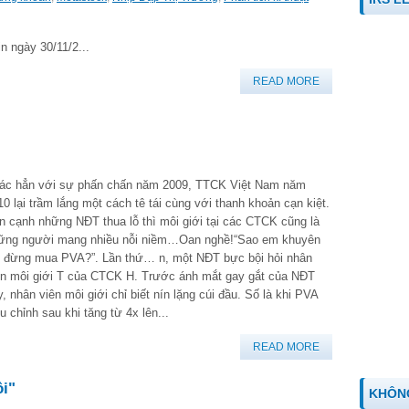
n ngày 30/11/2...
READ MORE
ác hẳn với sự phấn chấn năm 2009, TTCK Việt Nam năm
10 lại trầm lắng một cách tê tái cùng với thanh khoản cạn kiệt.
n cạnh những NĐT thua lỗ thì môi giới tại các CTCK cũng là
ững người mang nhiều nỗi niềm…Oan nghề!“Sao em khuyên
ị đừng mua PVA?”. Lần thứ… n, một NĐT bực bội hỏi nhân
ên môi giới T của CTCK H. Trước ánh mắt gay gắt của NĐT
y, nhân viên môi giới chỉ biết nín lặng cúi đầu. Số là khi PVA
u chỉnh sau khi tăng từ 4x lên...
READ MORE
ôi"
KHÔN