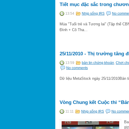
Tiết mục đặc sắc trong chươn
13:54
Nhịp sống IRS
No comme
Múa "Tuổi trẻ và Tương lai" (Tập thể C
Đính + Cô Tha...
25/11/2010 - Thị trường tăng
13:59
bản tin chứng khoán
,
Chơi ch
No comments
Dữ liệu MetaStock ngày 25/11/2010Bản ti
Vòng Chung kết Cuộc thi “Bản 
11:11
Nhịp sống IRS
No comme
Ba
IR