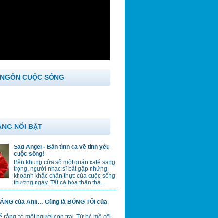
 NGÔN CUỘC SỐNG
ĂNG NỔI BẬT
Sad Angel - Bản tình ca về tình yêu
cuộc sống!
Bên khung cửa sổ một quán café sang
trọng, người nhạc sĩ bắt gặp những
khoảnh khắc chân thực của cuộc sống
thường ngày. Tất cả hóa thân thà...
ÁNG của Anh… Cũng là BÓNG TỐI của
 rằng có một người con trai. Từ bé mồ côi