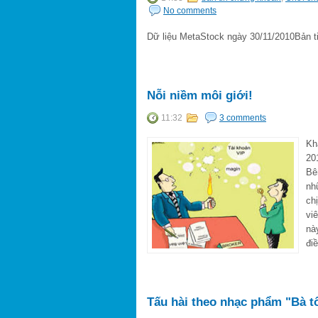
No comments
Dữ liệu MetaStock ngày 30/11/2010Bản ti
Nỗi niềm môi giới!
11:32
3 comments
Kh
20
Bê
nh
ch
vi
nà
điề
Tấu hài theo nhạc phẩm "Bà t