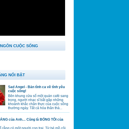
 NGÔN CUỘC SỐNG
ĂNG NỔI BẬT
Sad Angel - Bản tình ca về tình yêu
cuộc sống!
Bên khung cửa sổ một quán café sang
trọng, người nhạc sĩ bắt gặp những
khoảnh khắc chân thực của cuộc sống
thường ngày. Tất cả hóa thân thà...
ÁNG của Anh… Cũng là BÓNG TỐI của
 rằng có một người con trai. Từ bé mồ côi