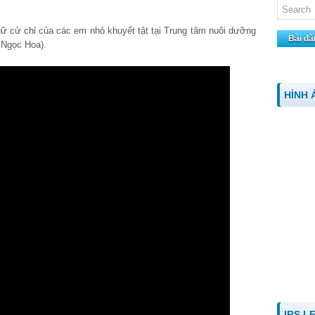
ữ cử chỉ của các em nhỏ khuyết tật tại Trung tâm nuôi dưỡng
Bài đă
ũ Ngọc Hoa).
HÌNH 
IRS L