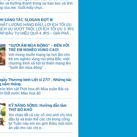
lên và trưởng thành trong sự bao bọc và tình
g của mẹ. Suốt mấy chục...
HI SÁNG TÁC SLOGAN ĐỢT III
 CHẤT LƯỢNG HÀNG ĐẦU, LỢI ÍCH TỐI ƯU
 DỊCH VỤ VƯỢT TRỘI, LỢI ÍCH TỐI ƯU 3. IRS
ÁP ĐẦU TƯ HIỆU QUẢ 4. IRS – GIẢI PHÁ...
“SƯỞI ẤM MÙA ĐÔNG” – ĐẾN VỚI
TRẺ EM NGHÈO VÙNG CAO!
Với mong muốn mang lại hơi ấm cho
trẻ em nghèo vùng núi phía Bắc, một
chương trình xã hội từ thiện mang tên
“Sưởi ấm mùa đông” ...
gày Thương binh Liệt sĩ 27/7 - Những bài
ng năm tháng
tròn trên cát Thời hoa đỏ Mùa xuân Bài ca
ên Đất nước Màu hoa đỏ
KỸ NĂNG SỐNG: Hướng dẫn làm
THỊT BÒ KHÔ
Xin chào tất cả các cô chú anh chị nhà
đầu tư và toàn thể các chị trong công
ty! Tuần này em xin giới thiệu một món
ăn vặt cho các chị e...