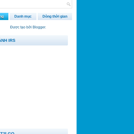
ng
Danh mục
Dòng thời gian
Được tạo bởi
Blogger
.
ẢNH IRS
ET'S GO