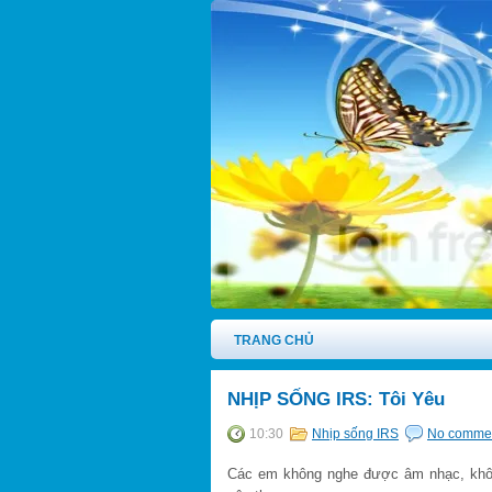
TRANG CHỦ
NHỊP SỐNG IRS: Tôi Yêu
10:30
Nhịp sống IRS
No comme
Các em không nghe được âm nhạc, không