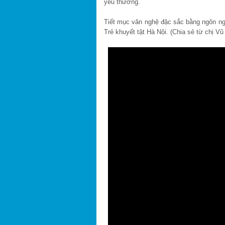
yêu thương.
Tiết mục văn nghệ đặc sắc bằng ngôn ng
Trẻ khuyết tật Hà Nội. (Chia sẻ từ chị V