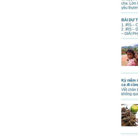
cha. Lớn 
yêu thươn
BÀI DỰ T
1. IRS –
2. IRS –
– GIẢI PH
Kỷ niệm n
ca đi cù
Vết chân 
không qu