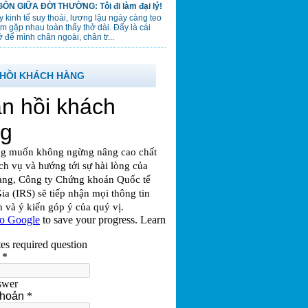
ÔN GIỮA ĐỜI THƯỜNG: Tôi đi làm đại lý!
 kinh tế suy thoái, lương lậu ngày càng teo
em gặp nhau toàn thấy thở dài. Đấy là cái
 để mình chân ngoài, chân tr...
HỒI KHÁCH HÀNG