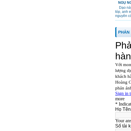
NGỤ NG
Dạo này
tóp, anh 
nguyên cớ
PHẢN 