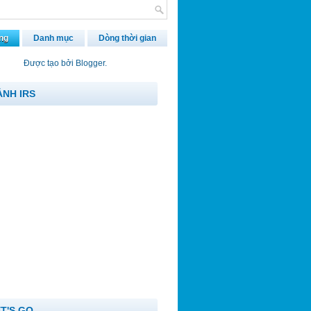
ng
Danh mục
Dòng thời gian
Được tạo bởi
Blogger
.
ẢNH IRS
ET'S GO