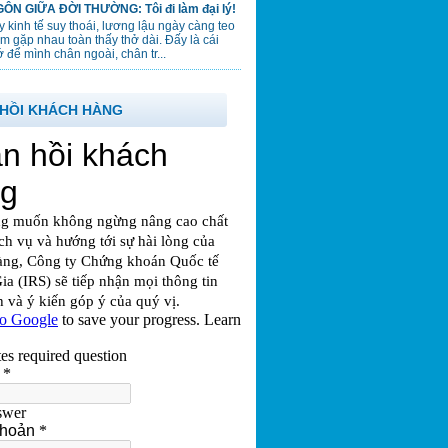
ÔN GIỮA ĐỜI THƯỜNG: Tôi đi làm đại lý!
 kinh tế suy thoái, lương lậu ngày càng teo
em gặp nhau toàn thấy thở dài. Đấy là cái
 để mình chân ngoài, chân tr...
HỒI KHÁCH HÀNG