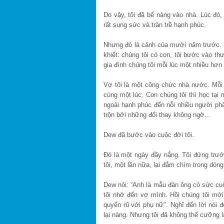
Do vậy, tôi đã bế nàng vào nhà. Lúc đó, 
rất sung sức và tràn trề hạnh phúc.
Nhưng đó là cảnh của mười năm trước. 
khiết: chúng tôi có con, tôi bước vào th
gia đình chúng tôi mỗi lúc một nhiều hơn
Vợ tôi là một công chức nhà nước. Mỗi 
cùng một lúc. Con chúng tôi thì học tại
ngoài hạnh phúc đến nỗi nhiều người phả
trộn bởi những đổi thay không ngờ...
Dew đã bước vào cuộc đời tôi.
Đó là một ngày đầy nắng. Tôi đứng trướ
tôi, một lần nữa, lại đắm chìm trong dòn
Dew nói: “Anh là mẫu đàn ông có sức cuố
tôi nhớ đến vợ mình. Hồi chúng tôi mới
quyến rũ với phụ nữ". Nghĩ đến lời nói 
lại nàng. Nhưng tôi đã không thể cưỡng l