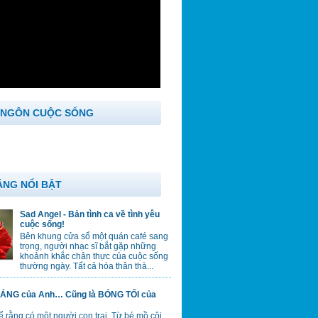
 NGÔN CUỘC SỐNG
ĂNG NỔI BẬT
Sad Angel - Bản tình ca về tình yêu
cuộc sống!
Bên khung cửa sổ một quán café sang
trọng, người nhạc sĩ bắt gặp những
khoảnh khắc chân thực của cuộc sống
thường ngày. Tất cả hóa thân thà...
ÁNG của Anh… Cũng là BÓNG TỐI của
 rằng có một người con trai. Từ bé mồ côi