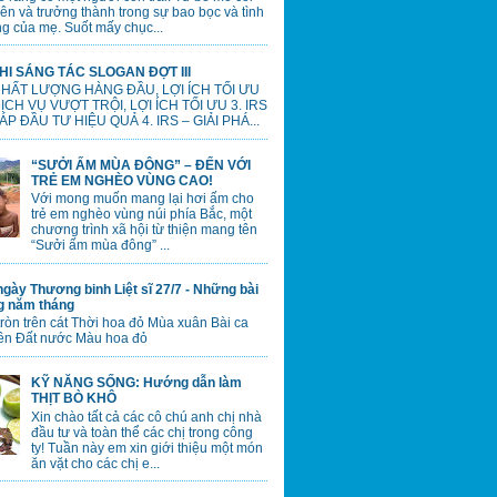
lên và trưởng thành trong sự bao bọc và tình
g của mẹ. Suốt mấy chục...
HI SÁNG TÁC SLOGAN ĐỢT III
 CHẤT LƯỢNG HÀNG ĐẦU, LỢI ÍCH TỐI ƯU
 DỊCH VỤ VƯỢT TRỘI, LỢI ÍCH TỐI ƯU 3. IRS
ÁP ĐẦU TƯ HIỆU QUẢ 4. IRS – GIẢI PHÁ...
“SƯỞI ẤM MÙA ĐÔNG” – ĐẾN VỚI
TRẺ EM NGHÈO VÙNG CAO!
Với mong muốn mang lại hơi ấm cho
trẻ em nghèo vùng núi phía Bắc, một
chương trình xã hội từ thiện mang tên
“Sưởi ấm mùa đông” ...
gày Thương binh Liệt sĩ 27/7 - Những bài
ng năm tháng
tròn trên cát Thời hoa đỏ Mùa xuân Bài ca
ên Đất nước Màu hoa đỏ
KỸ NĂNG SỐNG: Hướng dẫn làm
THỊT BÒ KHÔ
Xin chào tất cả các cô chú anh chị nhà
đầu tư và toàn thể các chị trong công
ty! Tuần này em xin giới thiệu một món
ăn vặt cho các chị e...