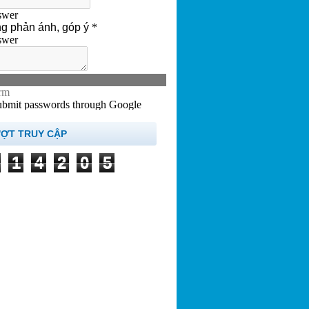
ƯỢT TRUY CẬP
1
4
2
0
5