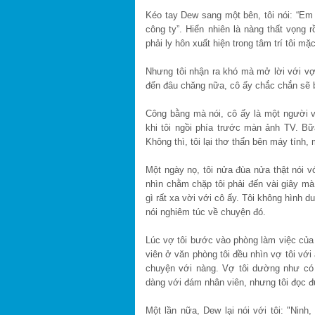
Kéo tay Dew sang một bên, tôi nói: “Em
công ty”. Hiển nhiên là nàng thất vọng r
phải ly hôn xuất hiện trong tâm trí tôi m
Nhưng tôi nhận ra khó mà mở lời với vợ
đến đâu chăng nữa, cô ấy chắc chắn sẽ 
Công bằng mà nói, cô ấy là một người vợ
khi tôi ngồi phía trước màn ảnh TV. B
Không thì, tôi lại thơ thẩn bên máy tính
Một ngày nọ, tôi nửa đùa nửa thật nói vớ
nhìn chằm chặp tôi phải đến vài giây mà 
gì rất xa vời với cô ấy. Tôi không hình d
nói nghiêm túc về chuyện đó.
Lúc vợ tôi bước vào phòng làm việc của 
viên ở văn phòng tôi đều nhìn vợ tôi với
chuyện với nàng. Vợ tôi dường như có 
dàng với đám nhân viên, nhưng tôi đọc đ
Một lần nữa, Dew lại nói với tôi: "Ninh