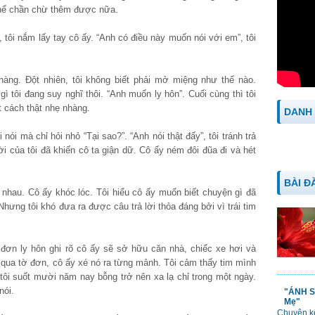
 thể chần chừ thêm được nữa.
, tôi nắm lấy tay cô ấy. “Anh có điều này muốn nói với em”, tôi
 nàng. Đột nhiên, tôi không biết phải mở miệng như thế nào.
ì tôi đang suy nghĩ thôi. “Anh muốn ly hôn”. Cuối cùng thì tôi
 cách thật nhẹ nhàng.
DANH
 nói mà chỉ hỏi nhỏ “Tại sao?”. “Anh nói thật đấy”, tôi tránh trả
 lời của tôi đã khiến cô ta giận dữ. Cô ấy ném đôi đũa đi và hét
BÀI Đ
nhau. Cô ấy khóc lóc. Tôi hiểu cô ấy muốn biết chuyện gì đã
hưng tôi khó đưa ra được câu trả lời thỏa đáng bởi vì trái tim
ảo đơn ly hôn ghi rõ cô ấy sẽ sở hữu căn nhà, chiếc xe hơi và
t qua tờ đơn, cô ấy xé nó ra từng mảnh. Tôi cảm thấy tim mình
ôi suốt mười năm nay bỗng trở nên xa lạ chỉ trong một ngày.
nói.
"ÁNH S
Mẹ"
Chuyện kể