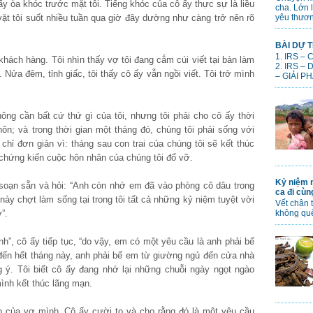
ấy òa khóc trước mặt tôi. Tiếng khóc của cô ấy thực sự là liều
cha. Lớn 
yêu thươn
 vặt tôi suốt nhiều tuần qua giờ đây dường như càng trở nên rõ
BÀI DỰ T
1. IRS –
 khách hàng. Tôi nhìn thấy vợ tôi đang cắm cúi viết tại bàn làm
2. IRS –
Nửa đêm, tỉnh giấc, tôi thấy cô ấy vẫn ngồi viết. Tôi trở mình
– GIẢI PH
hông cần bất cứ thứ gì của tôi, nhưng tôi phải cho cô ấy thời
hôn; và trong thời gian một tháng đó, chúng tôi phải sống với
hỉ đơn giản vì: tháng sau con trai của chúng tôi sẽ kết thúc
chứng kiến cuộc hôn nhân của chúng tôi đổ vỡ.
Kỷ niệm n
 soạn sẵn và hỏi: “Anh còn nhớ em đã vào phòng cô dâu trong
ca đi cù
ày chợt làm sống tại trong tôi tất cả những kỷ niệm tuyệt vời
Vết chân 
”.
không qu
nh”, cô ấy tiếp tục, “do vậy, em có một yêu cầu là anh phải bế
đến hết tháng này, anh phải bế em từ giường ngủ đến cửa nhà
 ý. Tôi biết cô ấy đang nhớ lại những chuỗi ngày ngọt ngào
nh kết thúc lãng mạn.
n của vợ mình. Cô ấy cười to và cho rằng đó là một yêu cầu