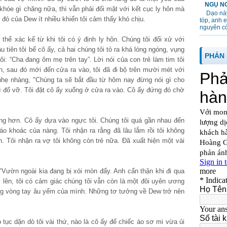
NGỤ NG
khóe gì chăng nữa, thì vẫn phải đối mặt với kết cục ly hôn mà
Dạo này
ói đó của Dew ít nhiều khiến tôi cảm thấy khó chịu.
tóp, anh 
nguyên cớ
thể xác kể từ khi tôi có ý định ly hôn. Chúng tôi đối xử với
 tiên tôi bế cô ấy, cả hai chúng tôi tỏ ra khá lóng ngóng, vụng
PHẢN 
ôi: “Cha đang ôm mẹ trên tay”. Lời nói của con trẻ làm tim tôi
, sau đó mới đến cửa ra vào, tôi đã đi bộ trên mười mét với
nhẹ nhàng, "Chúng ta sẽ bắt đầu từ hôm nay đừng nói gì cho
gì đổ vỡ. Tôi đặt cô ấy xuống ở cửa ra vào. Cô ấy đứng đó chờ
àng hơn. Cô ấy dựa vào ngực tôi. Chúng tôi quá gần nhau đến
o khoác của nàng. Tôi nhận ra rằng đã lâu lắm rồi tôi không
 Tôi nhận ra vợ tôi không còn trẻ nữa. Đã xuất hiện một vài
 "Vườn ngoài kia đang bị xói mòn đấy. Anh cẩn thận khi đi qua
y lên, tôi có cảm giác chúng tôi vẫn còn là một đôi uyên ương
ong vòng tay âu yếm của mình. Những tơ tưởng về Dew trở nên
tục dặn dò tôi vài thứ, nào là cô ấy để chiếc áo sơ mi vừa ủi