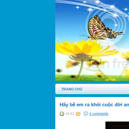
TRANG CHỦ
Hãy bế em ra khỏi cuộc đời a
18:41
4 comments