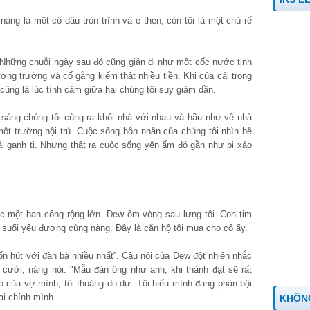
nàng là một cô dâu tròn trĩnh và e thẹn, còn tôi là một chú rể
Những chuỗi ngày sau đó cũng giản dị như một cốc nước tinh
ương trường và cố gắng kiếm thật nhiều tiền. Khi của cải trong
 cũng là lúc tình cảm giữa hai chúng tôi suy giảm dần.
sáng chúng tôi cùng ra khỏi nhà với nhau và hầu như về nhà
 một trường nội trú. Cuộc sống hôn nhân của chúng tôi nhìn bề
i ganh tị. Nhưng thật ra cuộc sống yên ấm đó gần như bị xáo
c một ban công rộng lớn. Dew ôm vòng sau lưng tôi. Con tim
g suối yêu đương cùng nàng. Đây là căn hộ tôi mua cho cô ấy.
n hút với đàn bà nhiều nhất”. Câu nói của Dew đột nhiên nhắc
 cưới, nàng nói: "Mẫu đàn ông như anh, khi thành đạt sẽ rất
đó của vợ mình, tôi thoáng do dự. Tôi hiểu mình đang phản bội
ại chính mình.
KHÔN