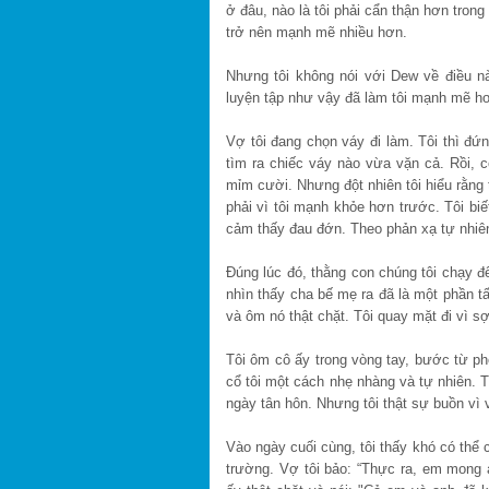
ở đâu, nào là tôi phải cẩn thận hơn trong
trở nên mạnh mẽ nhiều hơn.
Nhưng tôi không nói với Dew về điều n
luyện tập như vậy đã làm tôi mạnh mẽ hơ
Vợ tôi đang chọn váy đi làm. Tôi thì đứ
tìm ra chiếc váy nào vừa vặn cả. Rồi, c
mỉm cười. Nhưng đột nhiên tôi hiểu rằng 
phải vì tôi mạnh khỏe hơn trước. Tôi biế
cảm thấy đau đớn. Theo phản xạ tự nhiên
Đúng lúc đó, thằng con chúng tôi chạy đế
nhìn thấy cha bế mẹ ra đã là một phần tất
và ôm nó thật chặt. Tôi quay mặt đi vì sợ
Tôi ôm cô ấy trong vòng tay, bước từ p
cổ tôi một cách nhẹ nhàng và tự nhiên. 
ngày tân hôn. Nhưng tôi thật sự buồn vì 
Vào ngày cuối cùng, tôi thấy khó có thể c
trường. Vợ tôi bảo: “Thực ra, em mong 