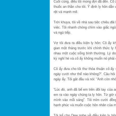
Cuối cùng, điều tôi mong đợi đã đến. Cô 
thuốc an thần cho tôi. Ý định ly hôn dằn
rệt và mạnh mẽ.
Trời khuya, tôi về nhà sau tiệc chiêu đãi
việc. Tôi nhanh chóng chìm vào giấc ngủ. 
và ngủ tiếp.
Vợ tôi đưa ra điều kiện ly hôn: Cô ấy k
gian một tháng trước khi chính thức ly 
nhau một cuộc sống bình thường. Lý do c
kỳ nghỉ hè và cô ấy không muốn nó phải 
Cô ấy đưa cho tôi thư thỏa thuận cô ấy
ngày cưới như thế nào không?”. Câu hỏi n
ngày ấy. Tôi gật đầu và nói: “Anh còn nhớ
“Lúc đó, anh đã bế em trên đôi tay của a
em ra vào ngày chúng ta ly hôn. Từ giờ 
mình vào mỗi sáng”. Tôi mỉm cười đồng
hạnh phúc và muốn cuộc hôn nhân của mì
Tôi kể cho Dew nghe về điều kiện ly hô