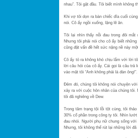
nhau”. Tôi gật đầu. Tôi biết mình không
Khi vợ tôi dọn ra bàn chiếc dĩa cuối cùng
nói. Cô ấy ngồi xuống, lặng lẽ ăn.
Tôi lại nhìn thấy nỗi đau trong đôi mắt
Nhưng tôi phải nói cho cô ấy biết những g
cũng đặt vấn đề hết sức nặng nề này một
Cô ấy tỏ ra không khó chịu lắm với lời tôi
lời câu hỏi của cô ấy. Cái gọi là câu trả
vào mặt tôi “Anh không phải là đàn ông!”.
Đêm đó, chúng tôi không nói chuyện với 
xảy ra với cuộc hôn nhân của chúng tôi. N
tôi đã nghiêng về Dew.
Trong tâm trạng tội lỗi tột cùng, tôi th
30% cổ phần trong công ty tôi. Nhìn lướ
đau nhói. Người phụ nữ chung sống với t
Nhưng, tôi không thể rút lại những lời đã 