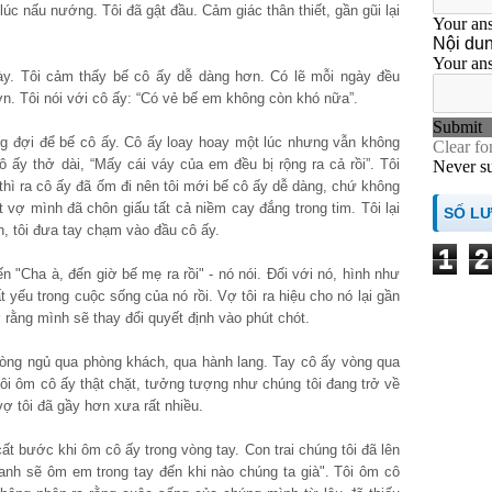
 lúc nấu nướng. Tôi đã gật đầu. Cảm giác thân thiết, gần gũi lại
ày. Tôi cảm thấy bế cô ấy dễ dàng hơn. Có lẽ mỗi ngày đều
n. Tôi nói với cô ấy: “Có vẻ bế em không còn khó nữa”.
ng đợi để bế cô ấy. Cô ấy loay hoay một lúc nhưng vẫn không
ô ấy thở dài, “Mấy cái váy của em đều bị rộng ra cả rồi”. Tôi
thì ra cô ấy đã ốm đi nên tôi mới bế cô ấy dễ dàng, chứ không
t vợ mình đã chôn giấu tất cả niềm cay đắng trong tim. Tôi lại
SỐ L
, tôi đưa tay chạm vào đầu cô ấy.
1
2
n "Cha à, đến giờ bế mẹ ra rồi" - nó nói. Đối với nó, hình như
 yếu trong cuộc sống của nó rồi. Vợ tôi ra hiệu cho nó lại gần
 rằng mình sẽ thay đổi quyết định vào phút chót.
hòng ngủ qua phòng khách, qua hành lang. Tay cô ấy vòng qua
Tôi ôm cô ấy thật chặt, tưởng tượng như chúng tôi đang trở về
vợ tôi đã gầy hơn xưa rất nhiều.
ất bước khi ôm cô ấy trong vòng tay. Con trai chúng tôi đã lên
anh sẽ ôm em trong tay đến khi nào chúng ta già". Tôi ôm cô