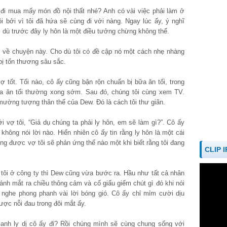
 đi mua mấy món đồ nội thất nhé? Anh có vài việc phải làm ở
ồi bởi vì tôi đã hứa sẽ cùng đi với nàng. Ngay lúc ấy, ý nghĩ
ặc dù trước đây ly hôn là một điều tưởng chừng không thể.
 về chuyện này. Cho dù tôi có đề cập nó một cách nhẹ nhàng
bị tổn thương sâu sắc.
 tốt. Tối nào, cô ấy cũng bận rộn chuẩn bị bữa ăn tối, trong
ữa ăn tối thường xong sớm. Sau đó, chúng tôi cùng xem TV.
, mường tượng thân thể của Dew. Đó là cách tôi thư giãn.
i vợ tôi, “Giả dụ chúng ta phải ly hôn, em sẽ làm gì?”. Cô ấy
không nói lời nào. Hiển nhiên cô ấy tin rằng ly hôn là một cái
ung được vợ tôi sẽ phản ứng thế nào một khi biết rằng tôi đang
CLIP 
tôi ở công ty thì Dew cũng vừa bước ra. Hầu như tất cả nhân
 ánh mắt ra chiều thông cảm và cố giấu giếm chút gì đó khi nói
nghe phong phanh vài lời bóng gió. Cô ấy chỉ mỉm cười dịu
ược nỗi đau trong đôi mắt ấy.
, anh ly dị cô ấy đi? Rồi chúng mình sẽ cùng chung sống với