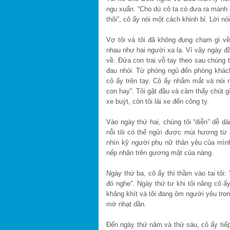
ngu xuẩn. “Cho dù cô ta có đưa ra mánh 
thôi”, cô ấy nói một cách khinh bỉ. Lời n
Vợ tôi và tôi đã không đụng chạm gì về 
nhau như hai người xa lạ. Vì vậy ngày đầu
về. Đứa con trai vỗ tay theo sau chúng t
đau nhói. Từ phòng ngủ đến phòng khách
cô ấy trên tay. Cô ấy nhắm mắt và nói 
con hay”. Tôi gật đầu và cảm thấy chút 
xe buýt, còn tôi lái xe đến công ty.
Vào ngày thứ hai, chúng tôi “diễn” dễ d
nỗi tôi có thể ngửi được mùi hương từ á
nhìn kỹ người phụ nữ thân yêu của mình.
nếp nhăn trên gương mặt của nàng.
Ngày thứ ba, cô ấy thì thầm vào tai tôi:
đó nghe". Ngày thứ tư khi tôi nâng cô ấ
khăng khít và tôi đang ôm người yêu tr
mờ nhạt dần.
Đến ngày thứ năm và thứ sáu, cô ấy tiếp 