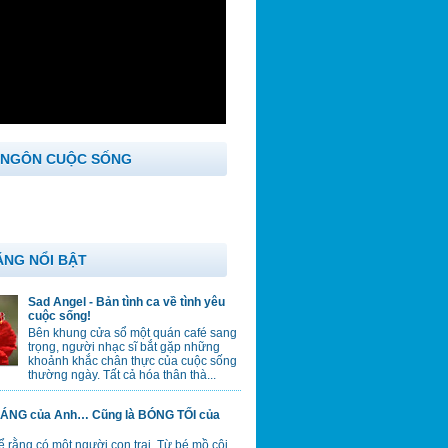
 NGÔN CUỘC SỐNG
ĂNG NỔI BẬT
Sad Angel - Bản tình ca về tình yêu
cuộc sống!
Bên khung cửa sổ một quán café sang
trọng, người nhạc sĩ bắt gặp những
khoảnh khắc chân thực của cuộc sống
thường ngày. Tất cả hóa thân thà...
ÁNG của Anh… Cũng là BÓNG TỐI của
 rằng có một người con trai. Từ bé mồ côi