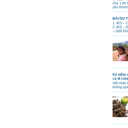
cha. Lớn 
yêu thươn
BÀI DỰ T
1. IRS –
2. IRS –
– GIẢI PH
Kỷ niệm n
ca đi cù
Vết chân 
không qu