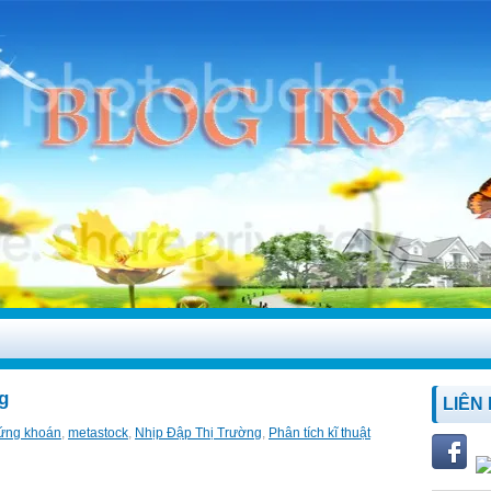
g
LIÊN
ứng khoán
,
metastock
,
Nhịp Đập Thị Trường
,
Phân tích kĩ thuật