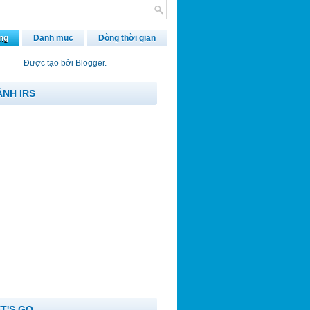
ng
Danh mục
Dòng thời gian
Được tạo bởi
Blogger
.
ẢNH IRS
ET'S GO