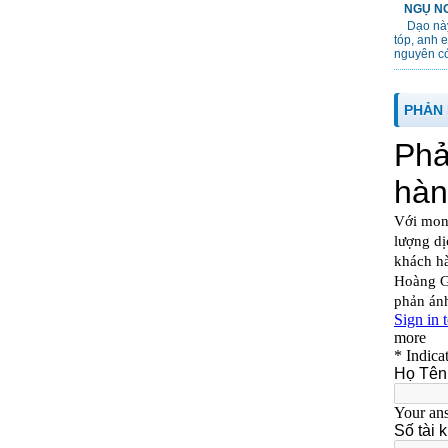
NGỤ NG
Dạo này
tóp, anh 
nguyên cớ
PHẢN 