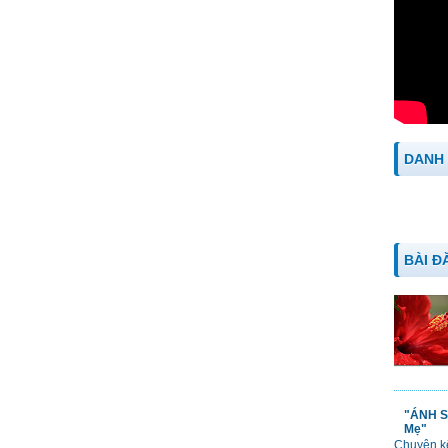
DANH
BÀI Đ
"ÁNH S
Mẹ"
Chuyện kể