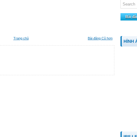
Bài đă
Trang chủ
Bài đăng Cũ hơn
HÌNH 
IRS L