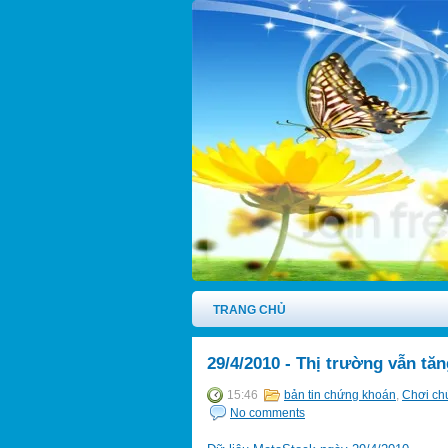
TRANG CHỦ
29/4/2010 - Thị trường vẫn tăn
15:46
bản tin chứng khoán
,
Chơi ch
No comments