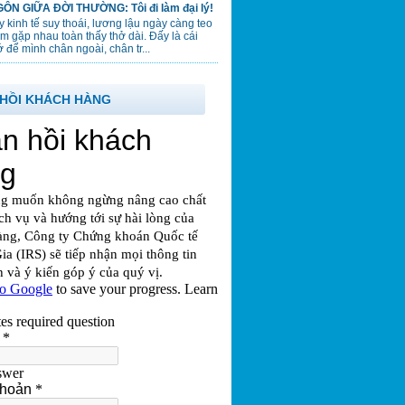
ÔN GIỮA ĐỜI THƯỜNG: Tôi đi làm đại lý!
 kinh tế suy thoái, lương lậu ngày càng teo
em gặp nhau toàn thấy thở dài. Đấy là cái
 để mình chân ngoài, chân tr...
HỒI KHÁCH HÀNG