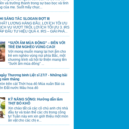
lên và trưởng thành trong sự bao bọc và tình
g của mẹ. Suốt mấy chục...
HI SÁNG TÁC SLOGAN ĐỢT III
 CHẤT LƯỢNG HÀNG ĐẦU, LỢI ÍCH TỐI ƯU
 DỊCH VỤ VƯỢT TRỘI, LỢI ÍCH TỐI ƯU 3. IRS
ÁP ĐẦU TƯ HIỆU QUẢ 4. IRS – GIẢI PHÁ...
“SƯỞI ẤM MÙA ĐÔNG” – ĐẾN VỚI
TRẺ EM NGHÈO VÙNG CAO!
Với mong muốn mang lại hơi ấm cho
trẻ em nghèo vùng núi phía Bắc, một
chương trình xã hội từ thiện mang tên
“Sưởi ấm mùa đông” ...
gày Thương binh Liệt sĩ 27/7 - Những bài
ng năm tháng
tròn trên cát Thời hoa đỏ Mùa xuân Bài ca
ên Đất nước Màu hoa đỏ
KỸ NĂNG SỐNG: Hướng dẫn làm
THỊT BÒ KHÔ
Xin chào tất cả các cô chú anh chị nhà
đầu tư và toàn thể các chị trong công
ty! Tuần này em xin giới thiệu một món
ăn vặt cho các chị e...