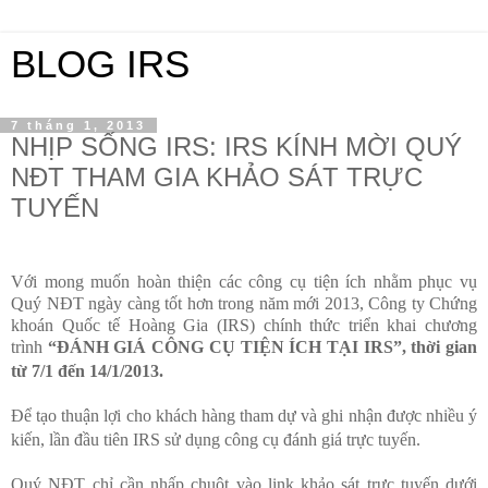
BLOG IRS
7 tháng 1, 2013
NHỊP SỐNG IRS: IRS KÍNH MỜI QUÝ
NĐT THAM GIA KHẢO SÁT TRỰC
TUYẾN
V
ới
mong muốn hoàn thiện các công cụ tiện ích nhằm phục vụ
Quý NĐT ngày càng tốt hơn trong năm mới 2013, Công ty Chứng
khoán Quốc tế Hoàng Gia (IRS) chính thức triển khai chương
trình
“ĐÁNH GIÁ CÔNG CỤ TIỆN ÍCH TẠI IRS”, thời gian
từ 7/1 đến 14/1/2013.
Để tạo thuận lợi cho khách hàng tham dự và ghi nhận được nhiều ý
kiến, lần đầu tiên IRS sử dụng công cụ đánh giá trực tuyến.
Quý NĐT chỉ cần nhấp chuột vào link khảo sát trực tuyến dưới