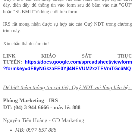
đây, điền đầy đủ thông tin vào form sau đó bấm vào nút "GỬI"
hoặc "SUBMIT"ở dòng cuối trên form.
IRS rất mong nhận được sự hợp tác của Quý NĐT trong chương
trình này.
Xin chân thành cảm ơn!
LINK KHẢO SÁT TRỰC
TUYẾN:
https://docs.google.com/spreadsheet/viewform
?formkey=dE9yNGkzaFE0Yjl4NEVUM2xzTEVmTGc6MQ
Để biết thêm thông tin chi tiết, Quý NĐT vui lòng liên hệ:
Phòng Marketing - IRS
ĐT: (04) 3 944 6666 - máy lẻ: 888
Nguyễn Tiến Hoàng - GĐ Marketing
MB: 0977 857 888