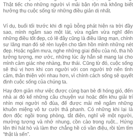
Thật tiếc cho những người vì mải bận rộn mà không biết
hưởng thụ cuộc sống từ những điều giản dị nhất.
Ví dụ, buổi tối trước khi đi ngủ bỗng phát hiện ra trời đầy
sao, mình ngắm sao một lát, vừa ngắm vừa nghĩ đến
những điều tốt đẹp, có lẽ đây cũng là điều lãng mạn, chính
sự lãng mạn đó sẽ rèn luyện cho tâm hồn mình những nét
đẹp. Hoặc ngắm mưa, nghe những giai điệu của nó, tha hồ
tưởng tượng, mơ ước, những lúc ấy hẳn sẽ mang lại cho
mình cảm giác nhẹ nhàng, thư thái. Cũng từ đó, cuộc sống
sẽ thú vị hơn khi con người với con người trở nên tình
cảm, thân thiện với nhau hơn, vì chính cách sống sẽ quyết
định cuộc sống của chúng ta.
Hay đơn giản như việc được cùng bạn bè đi hóng gió, đến
nhà ai đó kể những câu chuyện vui hoặc đến khu giải trí
nhìn mọi người nô đùa, để được mải mê ngắm những
khuôn miệng vô tư cười thả phanh. Có những khi lại là
đơn độc ngồi trong phòng, tắt điện, nghĩ về một người,
mường tượng và nhớ nhung, cồn cào trong ruột... Hứng
lên thì hát hò và làm thơ chẳng hề có vần điệu, rồi tủm tỉm
“thật là sến”.