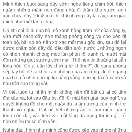
Mình thích buổi sáng dậy sớm nghe tiếng chim hót, thích
ngắm những mầm non đang nhú, đi thăm khu vườn xinh
xắn chưa đầy 10m2 mà chi chít những cây là cây, cảm giác
mình như một lãnh chúa.
Có khi chỉ là đi qua bãi cỏ xanh hàng trăm m2 của công ty,
vừa mới cách đây hơn tháng phòng công vụ cho xén đi
toàn bộ, bãi cỏ trở nên xơ xác một màu gốc xỉn, sau đó lại
được chăm bón đầy đủ, đều đặn tưới nước... những ngọn
cỏ nhọn nhanh chóng mọc lún phún rồi xanh rì, mướt mải
đón những giọt sương sớm mai. Thế nên thi thoảng lại sẵn
lòng hỏi: “Có ai cần lấy chứng từ không?”, để sang phòng
sếp lấy hộ, để ra khỏi căn phòng quá ấm cúng, để đi ngang
qua bãi cỏ nhìn những tia nắng vàng, những lá cỏ xanh và
bầu trời sao trong vắt...
Vì thế, luôn tự nhắn mình không nên để bất cứ ai có tâm
địa xấu xa, lọt vào đầu óc, để rồi mất thời gian suy nghĩ, và
quyết không để cho một ngày dù là ẩm ương của mình trở
thành vô nghĩa. Gạt bỏ hết những âu lo tủm mủn, hành
trình còn dài, vác trên vai một tảng đá nặng thì ích gì, cứ
hồn nhiên rồi sẽ bình yên.
Nghe đâu, hình như mình cũng được xếp vào nhóm những