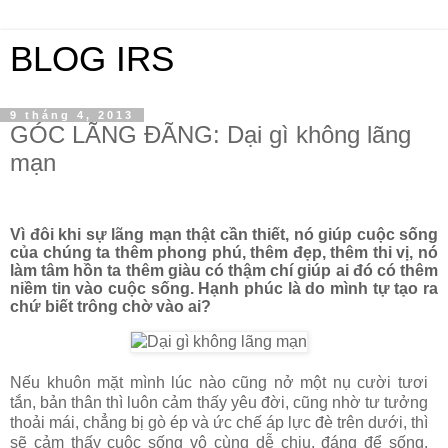
BLOG IRS
9 tháng 4, 2013
GÓC LÃNG ĐÃNG: Dại gì không lãng
mạn
Vì đôi khi sự lãng mạn thật cần thiết, nó giúp cuộc sống
của chúng ta thêm phong phú, thêm đẹp, thêm thi vị, nó
làm tâm hồn ta thêm giàu có thậm chí giúp ai đó có thêm
niềm tin vào cuộc sống. Hạnh phúc là do mình tự tạo ra
chứ biết trông chờ vào ai?
Nếu khuôn mặt mình lúc nào cũng nở một nụ cười tươi
tắn, bản thân thì luôn cảm thấy yêu đời, cũng nhờ tư tưởng
thoải mái, chẳng bị gò ép và ức chế áp lực đè trên dưới, thì
sẽ cảm thấy cuộc sống vô cùng dễ chịu, đáng để sống.