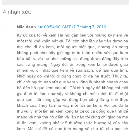
4 nhận xét:
Nặc danh
lúc 09:54:00 GMT+7 7 tháng 7, 2010
Ký ức của tôi về kem Hà nội gắn liền với những kỷ niệm về
một thời khó khăn vất vả. Tôi còn nhớ lần đầu tiên được ba
mẹ cho đi ăn kem, mỗi người một que, nhưng ăn xong
không phải như bây giờ người ta thản nhiên vứt que kem
bừa bãi ra vỉa hè như những clip đang được đăng đầy trên
các trang mạng. Ngày đó, ăn xong kem là tôi được giao
nhiệm vụ đi nhặt que kem về rửa sạch, để làm que tính.
Nhớ ngày đó khi tôi đi đứng chực ở vỉa hè trước Thuỷ tạ,
chỉ chờ người nào vứt que kem xuống là nhanh nhanh chạy
bổ đến bỏ que kem vào túi. Tôi nhớ ngày đó không chỉ mỗi
gia đình tôi làm như vậy vì không chỉ mỗi mình tôi đi nhặt
que kem, tôi cũng gặp vài đồng bọn cũng đứng rình thực
khách của Thuỷ tạ như vậy mỗi lần ăn kem. Với tôi, đó là
thú vui vì mỗi lần ăn kem xong là tôi có cả đống que tính để
mang về nhà tha hồ đếm và lần nào tôi cũng chỉ giục ba mẹ
đi ăn kem, không phải để thưởng thức hương vị của cây
kem. Mà chỉ để có que tính mang về cho tôi cho bạn bè