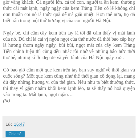
giờ vắng khách. Cả người lớn, cả trẻ con, người ta ăn kem, thưởng
thức cái mát lạnh, ngầy ngậy của kem Tràng Tiền có lẽ không chỉ
đơn thuần coi nó là thức quà để mà giải nhiệt. Hơn thế nữa, họ đã
biết trân trọng một thứ hương vị của con người Hà Nội.
Ngày bé, chỉ cầm cây kem trên tay là tôi đã cảm thấy vị mát lành
của nó. Dù chỉ là cái vị ngòn ngọt của thứ nước đá thời bao cấp hay
là hương thơm ngầy ngậy, bùi bùi, ngọt mát của cây kem Tràng
Tiền chính hiệu thì cũng đều nhắc tôi nhớ về những háo hức thời
thơ bé, những kí ức đẹp đẽ và yên bình của Hà Nội ngày xưa.
Có bao giờ cầm một que kem trên tay bạn suy nghĩ về thời gian và
cuộc sống? Một que kem cũng như thể thời gian cô đọng lại, mang
đủ đầy những hương vị của thế gian. Nếu như ta biết thưởng thức,
thì thay vì gặm nhấm khối kem lạnh lẽo, ta sẽ thấy nó hoà quyện
vào trong ta. Mát lạnh, ngọt ngào…
(St)
Lúc
16:47
Chia sẻ