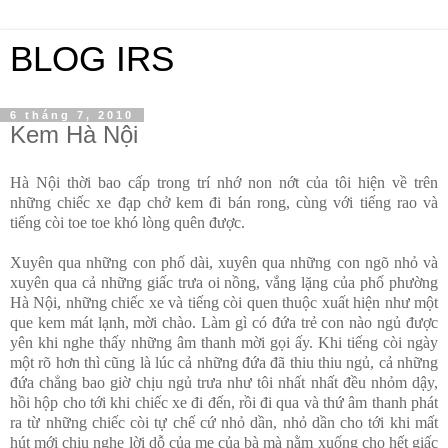
BLOG IRS
6 tháng 7, 2010
Kem Hà Nội
Hà Nội thời bao cấp trong trí nhớ non nớt của tôi hiện về trên
những chiếc xe đạp chở kem đi bán rong, cùng với tiếng rao và
tiếng còi toe toe khó lòng quên được.
Xuyên qua những con phố dài, xuyên qua những con ngõ nhỏ và
xuyên qua cả những giấc trưa oi nồng, vắng lặng của phố phường
Hà Nội, những chiếc xe và tiếng còi quen thuộc xuất hiện như một
que kem mát lạnh, mời chào. Làm gì có đứa trẻ con nào ngủ được
yên khi nghe thấy những âm thanh mời gọi ấy. Khi tiếng còi ngày
một rõ hơn thì cũng là lúc cả những đứa đã thiu thiu ngủ, cả những
đứa chẳng bao giờ chịu ngủ trưa như tôi nhất nhất đều nhỏm dậy,
hồi hộp cho tới khi chiếc xe đi đến, rồi đi qua và thứ âm thanh phát
ra từ những chiếc còi tự chế cứ nhỏ dần, nhỏ dần cho tới khi mất
hút mới chịu nghe lời dỗ của mẹ của bà mà nằm xuống cho hết giấc