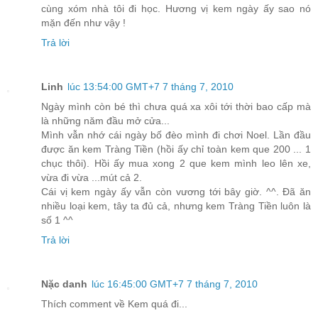
cùng xóm nhà tôi đi học. Hương vị kem ngày ấy sao nó
mặn đến như vậy !
Trả lời
Linh
lúc 13:54:00 GMT+7 7 tháng 7, 2010
Ngày mình còn bé thì chưa quá xa xôi tới thời bao cấp mà
là những năm đầu mở cửa...
Mình vẫn nhớ cái ngày bố đèo mình đi chơi Noel. Lần đầu
được ăn kem Tràng Tiền (hồi ấy chỉ toàn kem que 200 ... 1
chục thôi). Hồi ấy mua xong 2 que kem mình leo lên xe,
vừa đi vừa ...mút cả 2.
Cái vị kem ngày ấy vẫn còn vương tới bây giờ. ^^. Đã ăn
nhiều loại kem, tây ta đủ cả, nhưng kem Tràng Tiền luôn là
số 1 ^^
Trả lời
Nặc danh
lúc 16:45:00 GMT+7 7 tháng 7, 2010
Thích comment về Kem quá đi...