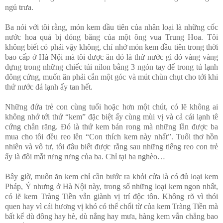
ngủ trưa.
Ba nói với tôi rằng, món kem đầu tiên của nhân loại là những cốc
nước hoa quả bị đóng băng của một ông vua Trung Hoa. Tôi
không biết có phải vậy không, chỉ nhớ món kem đầu tiên trong thời
bao cấp ở Hà Nội mà tôi được ăn đó là thứ nước gì đó vàng vàng
đựng trong những chiếc túi nilon bằng 3 ngón tay để trong tủ lạnh
đông cứng, muốn ăn phải cắn một góc và mút chùn chụt cho tới khi
thứ nước đá lạnh ấy tan hết.
Những đứa trẻ con cùng tuổi hoặc hơn một chút, có lẽ không ai
không nhớ tới thứ “kem” đặc biệt ấy cùng mùi vị và cả cái lạnh tê
cứng chân răng. Đó là thứ kem bán rong mà những lần được ba
mua cho tôi đều reo lên “Con thích kem này nhất”. Tuổi thơ hồn
nhiên và vô tư, tôi đâu biết được rằng sau những tiếng reo con trẻ
ấy là đôi mắt rưng rưng của ba. Chỉ tại ba nghèo…
Bây giờ, muốn ăn kem chỉ cần bước ra khỏi cửa là có đủ loại kem
Pháp, Ý nhưng ở Hà Nội này, trong số những loại kem ngon nhất,
có lẽ kem Tràng Tiền vẫn giành vị trí độc tôn. Không rõ vì thói
quen hay vì cái hương vị khó có thể chối từ của kem Tràng Tiền mà
bất kể dù đông hay hè, dù nắng hay mưa, hàng kem vẫn chẳng bao