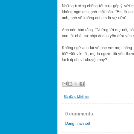
Những tưởng chồng tôi hứa góp ý với mẹ
không ngờ anh lạnh mặt bảo: “Em là co
anh, anh sẽ không coi em là vợ nữa”.
Anh còn bảo rằng: “Những lời mẹ nói, b
con tốt nhất cứ nhịn đi cho yên cửa yên n
Không ngờ anh lại về phe với mẹ chồng.
tôi? Đối với tôi, mẹ là người tôi yêu thư
lại li dị chỉ vì chuyện này?
Bài đăng Mới hơn
0 comments:
Đăng nhận xét