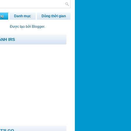
ng
Danh mục
Dòng thời gian
Được tạo bởi
Blogger
.
ẢNH IRS
ET'S GO