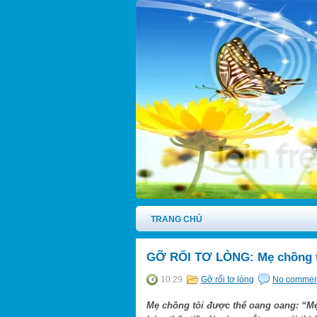
TRANG CHỦ
GỠ RỐI TƠ LÒNG: Mẹ chồng t
10:29
Gỡ rối tơ lòng
No commen
Mẹ chồng tôi được thể oang oang: “Mẹ 