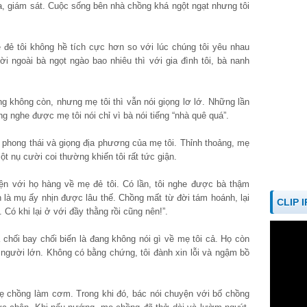
ra, giám sát. Cuộc sống bên nhà chồng khá ngột ngạt nhưng tôi
 đẻ tôi không hề tích cực hơn so với lúc chúng tôi yêu nhau
i ngoài bà ngọt ngào bao nhiêu thì với gia đình tôi, bà nanh
ng không còn, nhưng mẹ tôi thì vẫn nói giọng lơ lớ. Những lần
g nghe được mẹ tôi nói chỉ vì bà nói tiếng “nhà quê quá”.
ai phong thái và giọng địa phương của mẹ tôi. Thỉnh thoảng, mẹ
t nụ cười coi thường khiến tôi rất tức giận.
n với họ hàng về mẹ đẻ tôi. Có lần, tôi nghe được bà thậm
in là mụ ấy nhịn được lâu thế. Chồng mất từ đời tám hoánh, lại
CLIP 
Có khi lại ở với đầy thằng rồi cũng nên!”.
à chối bay chối biến là đang không nói gì về mẹ tôi cả. Họ còn
người lớn. Không có bằng chứng, tôi đành xin lỗi và ngậm bồ
mẹ chồng làm cơm. Trong khi đó, bác nói chuyện với bố chồng