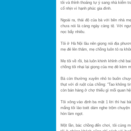
tôi và thỉnh thoảng tự ý sang nhà kiểm t
cố nhịn vì hạnh phúc gia đình.
Ngoài ra, thái độ của bà với bên nhà mẹ
chưa nói là càng ngày càng tệ. Với ngườ
nọc bấy nhiêu.
Tôi ở Hà Nội lâu nên giọng nói địa phươ
mẹ đẻ lên thăm, mẹ chồng luôn tỏ ra khôn
Mẹ tôi về rồi, bà luôn khinh khỉnh chê b
chồng tôi nhại lại giọng của mẹ đẻ kèm mộ
Bà còn thường xuyên nhỏ to buôn chuyệ
thụt với dì ruột của chồng: “Tao không t
còn bán hàng ở chợ thiếu gì mối quan hệ. 
Tôi xông vào định ba mặt 1 lời thì hai b
mắng tôi láo toét dám nghe trộm chuyện 
hòn làm ngọt.
Một lần, bác chồng đến chơi, tôi cùng 