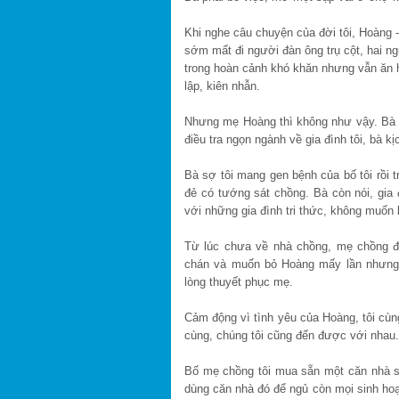
Khi nghe câu chuyện của đời tôi, Hoàng 
sớm mất đi người đàn ông trụ cột, hai n
trong hoàn cảnh khó khăn nhưng vẫn ăn h
lập, kiên nhẫn.
Nhưng mẹ Hoàng thì không như vậy. Bà rấ
điều tra ngọn ngành về gia đình tôi, bà kịc
Bà sợ tôi mang gen bệnh của bố tôi rồi 
đẻ có tướng sát chồng. Bà còn nói, gia 
với những gia đình tri thức, không muốn 
Từ lúc chưa về nhà chồng, mẹ chồng đã
chán và muốn bỏ Hoàng mấy lần nhưng a
lòng thuyết phục mẹ.
Cảm động vì tình yêu của Hoàng, tôi cùn
cùng, chúng tôi cũng đến được với nhau.
Bố mẹ chồng tôi mua sẵn một căn nhà sá
dùng căn nhà đó để ngủ còn mọi sinh hoạ