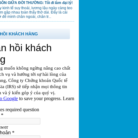
ÔN GIỮA ĐỜI THƯỜNG: Tôi đi làm đại lý!
 kinh tế suy thoái, lương lậu ngày càng teo
em gặp nhau toàn thấy thở dài. Đấy là cái
 để mình chân ngoài, chân tr...
HỒI KHÁCH HÀNG