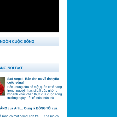
 NGÔN CUỘC SỐNG
ĂNG NỔI BẬT
Sad Angel - Bản tình ca về tình yêu
cuộc sống!
Bên khung cửa sổ một quán café sang
trọng, người nhạc sĩ bắt gặp những
khoảnh khắc chân thực của cuộc sống
thường ngày. Tất cả hóa thân thà...
ÁNG của Anh… Cũng là BÓNG TỐI của
 rằng có một người con trai. Từ bé mồ côi