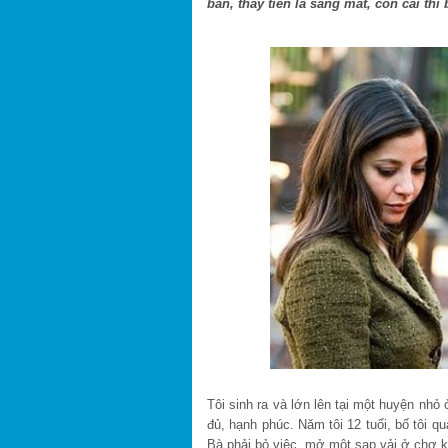
bán, thấy tiền là sáng mắt, con cái th
Tôi sinh ra và lớn lên tại một huyện nhỏ
đủ, hạnh phúc. Năm tôi 12 tuổi, bố tôi q
Bà phải bỏ việc, mở một sạp vải ở chợ k