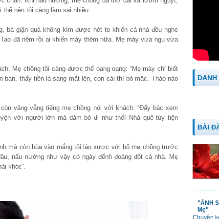
ớc chân. Khi nấu nướng, mẹ chồng đã thở dài và lườm nguýt,
ì thế nên tôi càng làm sai nhiều.
g, bà giận quá không kìm được hét to khiến cả nhà đều nghe
à? Tao đã nêm rồi ai khiến mày thêm nữa. Mẹ mày vừa ngu vừa
ách. Mẹ chồng tôi càng được thể oang oang: “Mẹ mày chỉ biết
DANH
ôn bán, thấy tiền là sáng mắt lên, con cái thì bỏ mặc. Thảo nào
 còn văng vẳng tiếng mẹ chồng nói với khách: “Đấy bác xem
uyện với người lớn mà dám bỏ đi như thế! Nhà quê tùy tiện
BÀI Đ
ênh mà còn hùa vào mắng tôi láo xược với bố mẹ chồng trước
đâu, nấu nướng như vậy có ngày đểnh đoảng đốt cả nhà. Mẹ
ải khóc”.
"ÁNH S
Mẹ"
Chuyện kể