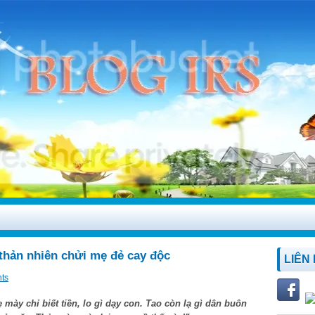
hản nhiên chửi mẹ đẻ cay độc
LIÊN
ts
mày chỉ biết tiền, lo gì dạy con. Tao còn lạ gì dân buôn