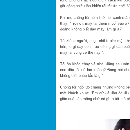
tôi ở phòng khách cũng chỉ cách vài bư
gắt gỏng nhiều lần khiến tôi rất ức chế. V
Khi mẹ chồng tôi nếm thử nồi canh măn
thấy: “Trời ơi, mày lại thêm muối vào 
đoảng không biết dạy mày làm gì à?”.
Tôi điếng người, nhục nhã trước mặt kh
tiền, lo gì dạy con. Tao còn lạ gì dân bu
mày lại vụng về thế này!”.
Tôi òa khóc chạy về nhà, đằng sau vẫn
con dâu tôi nó láo không? Đang nói ch
không biết phép tắc là gì”.
Chồng tôi ngồi đó chẳng những không b
mặt khách khứa: “Em cứ để đầu óc đi 
giận quá nên mắng chứ có gì to tát mà ph