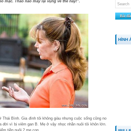
ì bỏ mặc. Thảo nào mày lại vụng về thế này!”.
Bài đă
HÌNH 
 ở Thái Bình. Gia đình tôi không giàu nhưng cuộc sống cũng no
ua đời vì bị viêm gan B. Mẹ ở vậy nhọc nhằn nuôi tôi khôn lớn.
iếm tiền nuôi 2 mẹ con.
IRS L