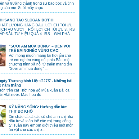
lên và trưởng thành trong sự bao bọc và tình
g của mẹ. Suốt mấy chục...
HI SÁNG TÁC SLOGAN ĐỢT III
 CHẤT LƯỢNG HÀNG ĐẦU, LỢI ÍCH TỐI ƯU
 DỊCH VỤ VƯỢT TRỘI, LỢI ÍCH TỐI ƯU 3. IRS
ÁP ĐẦU TƯ HIỆU QUẢ 4. IRS – GIẢI PHÁ...
“SƯỞI ẤM MÙA ĐÔNG” – ĐẾN VỚI
TRẺ EM NGHÈO VÙNG CAO!
Với mong muốn mang lại hơi ấm cho
trẻ em nghèo vùng núi phía Bắc, một
chương trình xã hội từ thiện mang tên
“Sưởi ấm mùa đông” ...
gày Thương binh Liệt sĩ 27/7 - Những bài
ng năm tháng
tròn trên cát Thời hoa đỏ Mùa xuân Bài ca
ên Đất nước Màu hoa đỏ
KỸ NĂNG SỐNG: Hướng dẫn làm
THỊT BÒ KHÔ
Xin chào tất cả các cô chú anh chị nhà
đầu tư và toàn thể các chị trong công
ty! Tuần này em xin giới thiệu một món
ăn vặt cho các chị e...