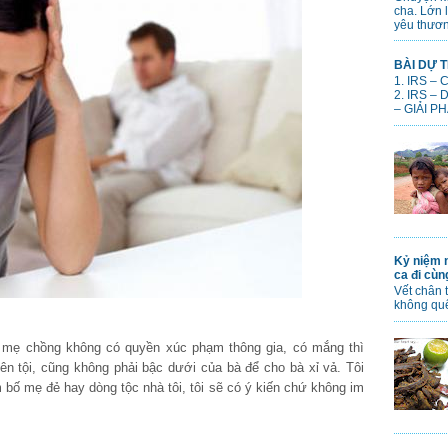
cha. Lớn 
yêu thươn
BÀI DỰ T
1. IRS –
2. IRS –
– GIẢI PH
Kỷ niệm n
ca đi cù
Vết chân 
không qu
là mẹ chồng không có quyền xúc phạm thông gia, có mắng thì
nên tội, cũng không phải bậc dưới của bà để cho bà xỉ vả. Tôi
 bố mẹ đẻ hay dòng tộc nhà tôi, tôi sẽ có ý kiến chứ không im