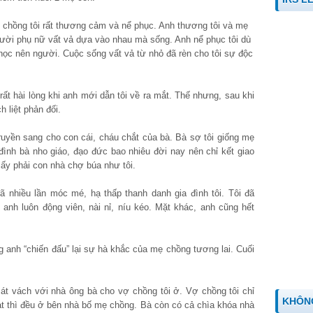
- chồng tôi rất thương cảm và nể phục. Anh thương tôi và mẹ
gười phụ nữ vất vả dựa vào nhau mà sống. Anh nể phục tôi dù
ọc nên người. Cuộc sống vất vả từ nhỏ đã rèn cho tôi sự độc
t hài lòng khi anh mới dẫn tôi về ra mắt. Thế nhưng, sau khi
h liệt phản đối.
truyền sang cho con cái, cháu chắt của bà. Bà sợ tôi giống mẹ
đình bà nho giáo, đạo đức bao nhiêu đời nay nên chỉ kết giao
lấy phải con nhà chợ búa như tôi.
 nhiều lần móc mé, hạ thấp thanh danh gia đình tôi. Tôi đã
nh luôn động viên, nài nỉ, níu kéo. Mặt khác, anh cũng hết
g anh “chiến đấu” lại sự hà khắc của mẹ chồng tương lai. Cuối
t vách với nhà ông bà cho vợ chồng tôi ở. Vợ chồng tôi chỉ
KHÔN
t thì đều ở bên nhà bố mẹ chồng. Bà còn có cả chìa khóa nhà