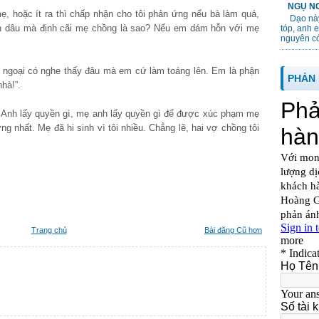
NGỤ NG
, hoặc ít ra thì chấp nhận cho tôi phản ứng nếu bà làm quá,
Dạo này
n dâu mà định cãi mẹ chồng là sao? Nếu em dám hỗn với mẹ
tóp, anh 
nguyên cớ
à ngoại có nghe thấy đâu mà em cứ làm toáng lên. Em là phận
PHẢN 
hà!”.
 Anh lấy quyền gì, mẹ anh lấy quyền gì để được xúc phạm mẹ
ơng nhất. Mẹ đã hi sinh vì tôi nhiều. Chẳng lẽ, hai vợ chồng tôi
Trang chủ
Bài đăng Cũ hơn