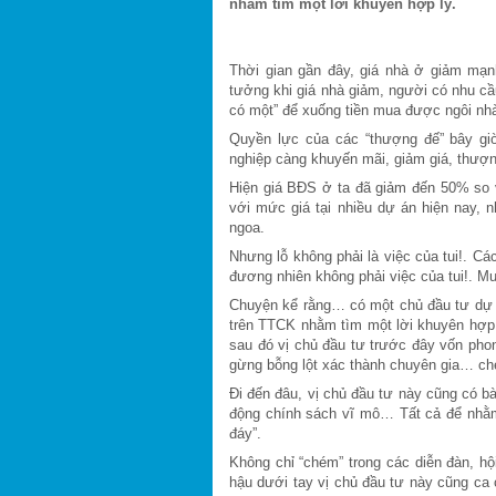
nhằm tìm một lời khuyên hợp lý.
Thời gian gần đây, giá nhà ở giảm mạn
tưởng khi giá nhà giảm, người có nhu c
có một” để xuống tiền mua được ngôi nhà
Quyền lực của các “thượng đế” bây gi
nghiệp càng khuyến mãi, giảm giá, thượ
Hiện giá BĐS ở ta đã giảm đến 50% so v
với mức giá tại nhiều dự án hiện nay, n
ngoa.
Nhưng lỗ không phải là việc của tui!. Các
đương nhiên không phải việc của tui!. Mu
Chuyện kể rằng… có một chủ đầu tư dự á
trên TTCK nhằm tìm một lời khuyên hợp l
sau đó vị chủ đầu tư trước đây vốn phong
gừng bỗng lột xác thành chuyên gia… ch
Đi đến đâu, vị chủ đầu tư này cũng có bà
động chính sách vĩ mô… Tất cả để nhằm 
đáy”.
Không chỉ “chém” trong các diễn đàn, hội
hậu dưới tay vị chủ đầu tư này cũng ca c