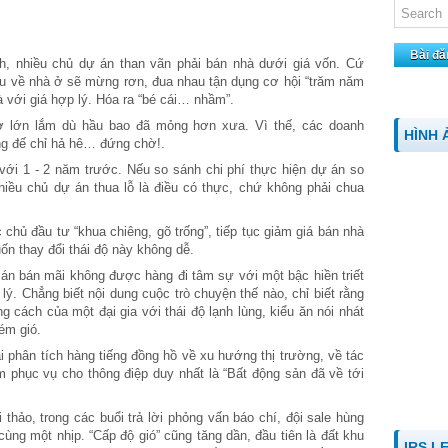
Bài đă
h, nhiều chủ dự án than vãn phải bán nhà dưới giá vốn. Cứ
ầu về nhà ở sẽ mừng rơn, đua nhau tận dụng cơ hội “trăm năm
 với giá hợp lý. Hóa ra “bé cái… nhầm”.
ờ lớn lắm dù hầu bao đã mỏng hơn xưa. Vì thế, các doanh
HÌNH 
ng đế chỉ hả hê… đứng chờ!.
ới 1 - 2 năm trước. Nếu so sánh chi phí thực hiện dự án so
hiều chủ dự án thua lỗ là điều có thực, chứ không phải chua
 chủ đầu tư “khua chiêng, gõ trống”, tiếp tục giảm giá bán nhà
ốn thay đổi thái độ này không dễ.
n bán mãi không được hàng đi tâm sự với một bậc hiền triết
ý. Chẳng biết nội dung cuộc trò chuyện thế nào, chỉ biết rằng
 cách của một đại gia với thái độ lạnh lùng, kiểu ăn nói nhát
ém gió.
i phân tích hàng tiếng đồng hồ về xu hướng thị trường, về tác
phục vụ cho thông điệp duy nhất là “Bất động sản đã về tới
 thảo, trong các buổi trả lời phỏng vấn báo chí, đội sale hùng
ùng một nhịp. “Cấp độ gió” cũng tăng dần, đầu tiên là đất khu
IRS L