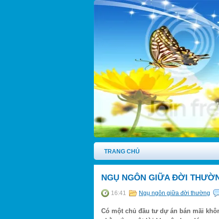
TRANG CHỦ
NGỤ NGÔN GIỮA ĐỜI THƯỜN
16:41
Ngụ ngôn giữa đời thường
Có một chủ đầu tư dự án bán mãi khôn