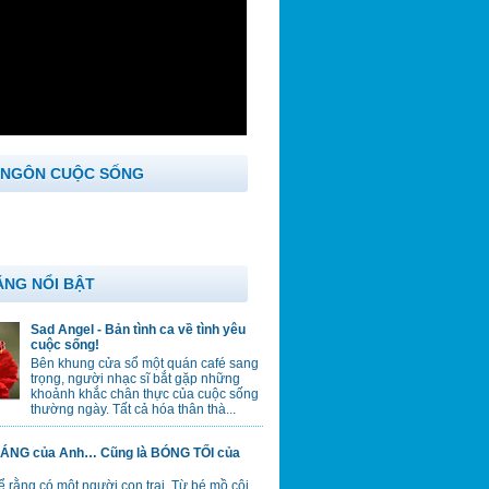
 NGÔN CUỘC SỐNG
ĂNG NỔI BẬT
Sad Angel - Bản tình ca về tình yêu
cuộc sống!
Bên khung cửa sổ một quán café sang
trọng, người nhạc sĩ bắt gặp những
khoảnh khắc chân thực của cuộc sống
thường ngày. Tất cả hóa thân thà...
ÁNG của Anh… Cũng là BÓNG TỐI của
 rằng có một người con trai. Từ bé mồ côi