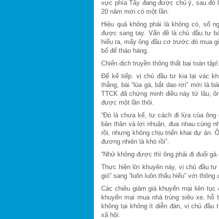
vực phía Tây đang được chú ý, sau đó là
20 năm mới có một lần.
Hiệu quả không phải là không có, số n
được sang tay. Vấn đề là chủ đầu tư b
hiểu ra, mấy ông đầu cơ trước đó mua gi
bố để tháo hàng.
Chiến dịch truyền thông thất bại toàn tập!
Để kể tiếp. vị chủ đầu tư kia lại vác khu
thẳng, bài “lùa gà, bắt dao rơi” mới là 
TTCK đã chứng minh điều này từ lâu, ôn
được một lần thôi.
“Đó là chưa kể, tư cách đi lừa của ông c
bản thân và lợi nhuận, đua nhau cùng nh
rồi, nhưng không chịu triển khai dự án. 
đương nhiên là khó rồi”.
“Nhử không được thì ông phải đi đuổi gà
Thực hiện lời khuyên này, vị chủ đầu tư 
gió” sang “luôn luôn thấu hiểu” với thông 
Các chiêu giảm giá khuyến mại liên tục 
khuyến mại mua nhà trúng siêu xe, hỗ 
không tại không ít diễn đàn, vị chủ đầu
xã hội.