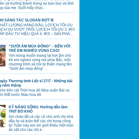
lên và trưởng thành trong sự bao bọc và tình
g của mẹ. Suốt mấy chục...
HI SÁNG TÁC SLOGAN ĐỢT III
 CHẤT LƯỢNG HÀNG ĐẦU, LỢI ÍCH TỐI ƯU
 DỊCH VỤ VƯỢT TRỘI, LỢI ÍCH TỐI ƯU 3. IRS
ÁP ĐẦU TƯ HIỆU QUẢ 4. IRS – GIẢI PHÁ...
“SƯỞI ẤM MÙA ĐÔNG” – ĐẾN VỚI
TRẺ EM NGHÈO VÙNG CAO!
Với mong muốn mang lại hơi ấm cho
trẻ em nghèo vùng núi phía Bắc, một
chương trình xã hội từ thiện mang tên
“Sưởi ấm mùa đông” ...
gày Thương binh Liệt sĩ 27/7 - Những bài
ng năm tháng
tròn trên cát Thời hoa đỏ Mùa xuân Bài ca
ên Đất nước Màu hoa đỏ
KỸ NĂNG SỐNG: Hướng dẫn làm
THỊT BÒ KHÔ
Xin chào tất cả các cô chú anh chị nhà
đầu tư và toàn thể các chị trong công
ty! Tuần này em xin giới thiệu một món
ăn vặt cho các chị e...