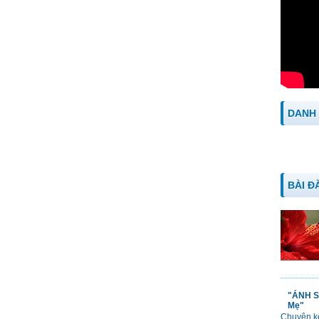
DANH
BÀI Đ
"ÁNH S
Mẹ"
Chuyện kể