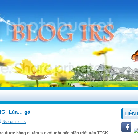
G: Lùa… gà
LIÊN
No comments
g được hàng đi tâm sự với một bậc hiền triết trên TTCK