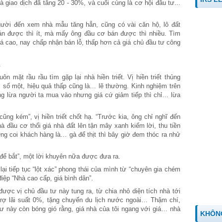
 giao dịch đã tăng 20 - 30%, và cuối cùng là cơ hội đầu tư...
gười đến xem nhà mẫu tăng hẳn, cũng có vài căn hộ, lô đất
án được thì ít, mà mấy ông đầu cơ bán được thì nhiều. Tìm
á cao, nay chấp nhận bán lỗ, thấp hơn cả giá chủ đầu tư công
.
ôn mặt rầu rầu tìm gặp lại nhà hiền triết. Vị hiền triết thủng
bài số một, hiệu quả thấp cũng là… lẽ thường. Kinh nghiệm trên
g lừa người ta mua vào nhưng giá cứ giảm tiếp thì chỉ… lừa
ũng kém”, vị hiền triết chốt hạ. “Trước kia, ông chỉ nghĩ đến
à đầu cơ thổi giá nhà đất lên tận mây xanh kiếm lời, thu tiền
Ông coi khách hàng là… gà để thịt thì bây giờ đem thóc ra nhử
 để bắt”, một lời khuyên nữa được đưa ra.
lại tiếp tục “lột xác” phong thái của mình từ “chuyên gia chém
điệp “Nhà cao cấp, giá bình dân”.
được vị chủ đầu tư này tung ra, từ chia nhỏ diện tích nhà tới
trợ lãi suất 0%, tặng chuyến du lịch nước ngoài… Thậm chí,
 tư này còn bóng gió rằng, giá nhà của tôi ngang với giá… nhà
KHÔN