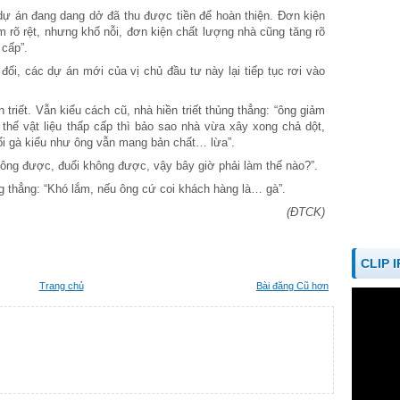
t dự án đang dang dở đã thu được tiền để hoàn thiện. Đơn kiện
m rõ rệt, nhưng khổ nỗi, đơn kiện chất lượng nhà cũng tăng rõ
 cấp”.
đối, các dự án mới của vị chủ đầu tư này lại tiếp tục rơi vào
n triết. Vẫn kiểu cách cũ, nhà hiền triết thủng thẳng: “ông giảm
 thế vật liệu thấp cấp thì bảo sao nhà vừa xây xong chả dột,
ổi gà kiểu như ông vẫn mang bản chất… lừa”.
hông được, đuổi không được, vậy bây giờ phải làm thế nào?”.
ủng thẳng: “Khó lắm, nếu ông cứ coi khách hàng là… gà”.
(ĐTCK)
CLIP 
Trang chủ
Bài đăng Cũ hơn