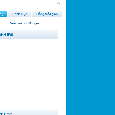
ng
Danh mục
Dòng thời gian
Được tạo bởi
Blogger
.
ẢNH IRS
ET'S GO