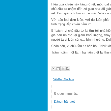
Hiệu quả chiêu này tăng rõ rệt, một loạ
chủ đầu tư chậm tiến độ giao nhà đã giả
rệt. Đơn giản chỉ bởi vì cái mác “nhà cao
Với các loại đơn kiện, với dư luận phản 
tình trạng đắp chiếu nằm im.
Bí bách, vị chủ đầu tư lại tìm tới nhà hiề
giá bán nhưng lại giảm khối lượng, thay
người ta đi kiện cũng… bình thường. Đu
Chán nản, vị chủ đầu tư bèn hỏi: “Nhử k
Trầm ngâm một lát, nhà hiền triết lại th
Bài đăng Mới hơn
0 comments:
Đăng nhận xét