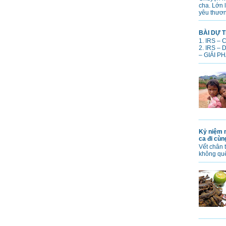
cha. Lớn 
yêu thươn
BÀI DỰ T
1. IRS –
2. IRS –
– GIẢI PH
Kỷ niệm n
ca đi cù
Vết chân 
không qu