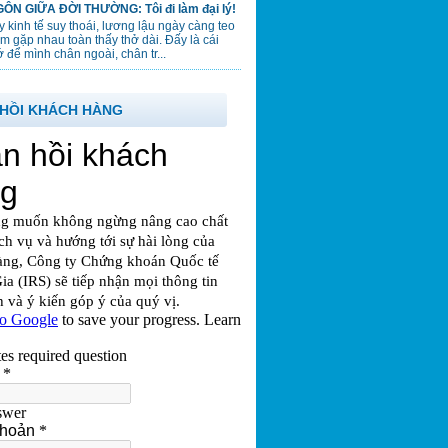
ÔN GIỮA ĐỜI THƯỜNG: Tôi đi làm đại lý!
 kinh tế suy thoái, lương lậu ngày càng teo
em gặp nhau toàn thấy thở dài. Đấy là cái
 để mình chân ngoài, chân tr...
HỒI KHÁCH HÀNG