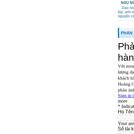
NGỤ NG
Dạo này
tóp, anh 
nguyên cớ
PHẢN 