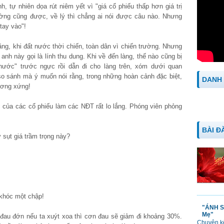
, tự nhiên dọa rút niêm yết vì "giá cổ phiếu thấp hơn giá trị
ường cũng được, về lý thì chẳng ai nói được câu nào. Nhưng
tay vào"!
g, khi đất nước thời chiến, toàn dân vì chiến trường. Nhưng
nh này gọi là lính thu dung. Khi về đến làng, thế nào cũng bị
 nước" trước ngực rồi dẫn đi cho làng trên, xóm dưới quan
o sánh mà ý muốn nói rằng, trong những hoàn cảnh đặc biệt,
DANH
ương xứng!
của các cổ phiếu làm các NĐT rất lo lắng. Phóng viên phỏng
BÀI Đ
 sụt giá trầm trọng này?
 khóc một chập!
"ÁNH S
Mẹ"
 đau đớn nếu ta xuýt xoa thì cơn đau sẽ giảm đi khoảng 30%.
Chuyện kể