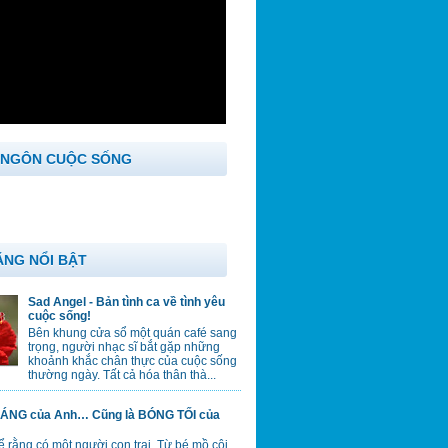
 NGÔN CUỘC SỐNG
ĂNG NỔI BẬT
Sad Angel - Bản tình ca về tình yêu
cuộc sống!
Bên khung cửa sổ một quán café sang
trọng, người nhạc sĩ bắt gặp những
khoảnh khắc chân thực của cuộc sống
thường ngày. Tất cả hóa thân thà...
ÁNG của Anh… Cũng là BÓNG TỐI của
 rằng có một người con trai. Từ bé mồ côi