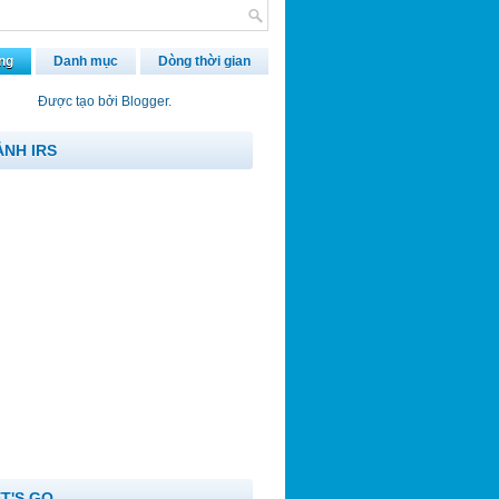
ng
Danh mục
Dòng thời gian
Được tạo bởi
Blogger
.
ẢNH IRS
ET'S GO