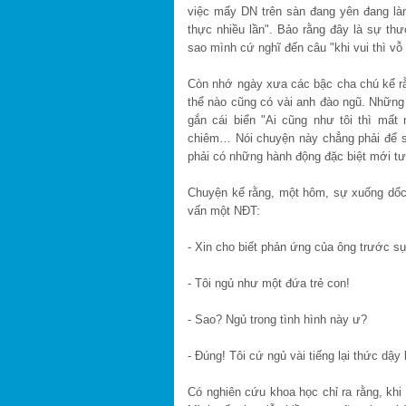
việc mấy DN trên sàn đang yên đang lành
thực nhiều lần". Bảo rằng đây là sự th
sao mình cứ nghĩ đến câu "khi vui thì vỗ 
Còn nhớ ngày xưa các bậc cha chú kể rằn
thể nào cũng có vài anh đào ngũ. Những a
gắn cái biển "Ai cũng như tôi thì mất
chiêm… Nói chuyện này chẳng phải để s
phải có những hành động đặc biệt mới t
Chuyện kể rằng, một hôm, sự xuống dốc 
vấn một NĐT:
- Xin cho biết phản ứng của ông trước sự
- Tôi ngủ như một đứa trẻ con!
- Sao? Ngủ trong tình hình này ư?
- Đúng! Tôi cứ ngủ vài tiếng lại thức dậy
Có nghiên cứu khoa học chỉ ra rằng, khi