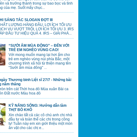
lên và trưởng thành trong sự bao bọc và tình
g của mẹ. Suốt mấy chục...
HI SÁNG TÁC SLOGAN ĐỢT III
 CHẤT LƯỢNG HÀNG ĐẦU, LỢI ÍCH TỐI ƯU
 DỊCH VỤ VƯỢT TRỘI, LỢI ÍCH TỐI ƯU 3. IRS
ÁP ĐẦU TƯ HIỆU QUẢ 4. IRS – GIẢI PHÁ...
“SƯỞI ẤM MÙA ĐÔNG” – ĐẾN VỚI
TRẺ EM NGHÈO VÙNG CAO!
Với mong muốn mang lại hơi ấm cho
trẻ em nghèo vùng núi phía Bắc, một
chương trình xã hội từ thiện mang tên
“Sưởi ấm mùa đông” ...
gày Thương binh Liệt sĩ 27/7 - Những bài
ng năm tháng
tròn trên cát Thời hoa đỏ Mùa xuân Bài ca
ên Đất nước Màu hoa đỏ
KỸ NĂNG SỐNG: Hướng dẫn làm
THỊT BÒ KHÔ
Xin chào tất cả các cô chú anh chị nhà
đầu tư và toàn thể các chị trong công
ty! Tuần này em xin giới thiệu một món
ăn vặt cho các chị e...