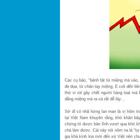
Các cụ bảo, "bệnh tật từ miệng mà vào,
đe dọa, từ chân tay miệng, E.coli đến liê
thứ vi rút gây chết người hàng loạt m
đằng miệng mà ra và rất dễ lây…
Sở dĩ có nhã hứng lan man là vì hôm tr
tại Việt Nam khuyên rằng, khó khăn bây
chứng tỏ được bản lĩnh vượt qua khó khă
chả làm được. Cái này nói nôm na là "tự
gia khả kính kia mới đến xứ Việt nên chư