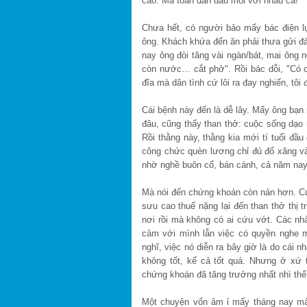
cao. Mà toàn dân đầu mối với nhau cả!
Chưa hết, có người bảo mấy bác điện l
ông. Khách khứa đến ăn phải thưa gửi đ
nay ông đòi tăng vài ngàn/bát, mai ông n
còn nước… cắt phở". Rồi bác dỗi, "Có ch
đĩa mà dân tình cứ lôi ra đay nghiến, tôi đ
Cái bệnh này đến là dễ lây. Mấy ông bạn
đâu, cũng thấy than thở: cuộc sống dạo 
Rồi thằng này, thằng kia mới tí tuổi đầ
công chức quèn lương chỉ đủ đổ xăng v
nhờ nghề buôn cổ, bán cánh, cả năm na
Mà nói đến chứng khoán còn nản hơn. Cứ 
sưu cao thuế nặng lại đến than thở thị
nơi rồi mà không có ai cứu vớt. Các nh
cảm với mình lẫn việc có quyền nghe 
nghĩ, việc nó diễn ra bây giờ là do cái 
không tốt, kể cả tốt quá. Nhưng ở xứ 
chứng khoán đã tăng trưởng nhất nhì thế
Một chuyện vốn âm ỉ mấy tháng nay mà 