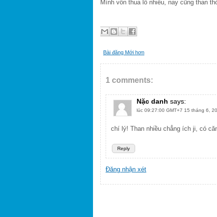
Mình vốn thua lỗ nhiều, nay cũng than th
Bài đăng Mới hơn
1 comments:
Nặc danh
says:
lúc 09:27:00 GMT+7 15 tháng 6, 2
chí lý! Than nhiều chẳng ích ji, có că
Reply
Đăng nhận xét