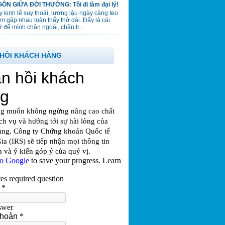
ÔN GIỮA ĐỜI THƯỜNG: Tôi đi làm đại lý!
 kinh tế suy thoái, lương lậu ngày càng teo
em gặp nhau toàn thấy thở dài. Đấy là cái
 để mình chân ngoài, chân tr...
HỒI KHÁCH HÀNG