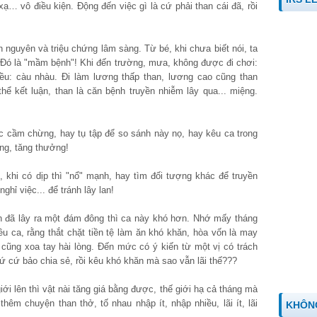
xạ… vô điều kiện. Động đến việc gì là cứ phải than cái đã, rồi
n nguyên và triệu chứng lâm sàng. Từ bé, khi chưa biết nói, ta
 Đó là "mầm bệnh"! Khi đến trường, mưa, không được đi chơi:
ều: càu nhàu. Đi làm lương thấp than, lương cao cũng than
hể kết luận, than là căn bệnh truyền nhiễm lây qua... miệng.
c cầm chừng, hay tụ tập để so sánh này nọ, hay kêu ca trong
ng, tăng thưởng!
 khi có dịp thì "nổ" mạnh, hay tìm đối tượng khác để truyền
hỉ việc... để tránh lây lan!
h đã lây ra một đám đông thì ca này khó hơn. Nhớ mấy tháng
u ca, rằng thắt chặt tiền tệ làm ăn khó khăn, hòa vốn là may
o cũng xoa tay hài lòng. Đến mức có ý kiến từ một vị có trách
ứ cứ bảo chia sẻ, rồi kêu khó khăn mà sao vẫn lãi thế???
ới lên thì vật nài tăng giá bằng được, thế giới hạ cả tháng mà
hêm chuyện than thở, tố nhau nhập ít, nhập nhiều, lãi ít, lãi
KHÔN