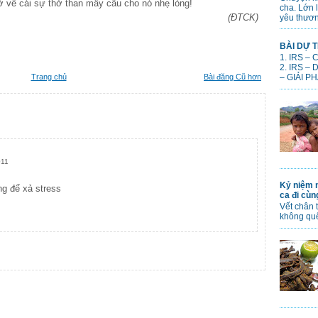
ở về cái sự thở than mấy câu cho nó nhẹ lòng!
cha. Lớn 
(ĐTCK)
yêu thươn
BÀI DỰ T
1. IRS –
2. IRS –
Trang chủ
Bài đăng Cũ hơn
– GIẢI PH
011
Kỷ niệm n
ng để xả stress
ca đi cù
Vết chân 
không qu