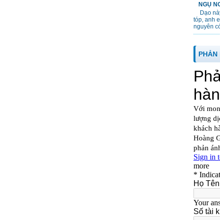
NGỤ NG
Dạo này
tóp, anh 
nguyên cớ
PHẢN 