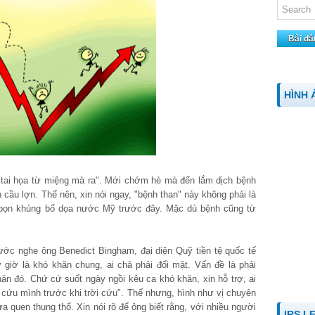
Bài đă
HÌNH 
 tai họa từ miệng mà ra". Mới chớm hè mà đến lắm dịch bệnh
n cầu lợn. Thế nên, xin nói ngay, "bệnh than" này không phải là
à bọn khủng bố dọa nước Mỹ trước đây. Mặc dù bệnh cũng từ
ước nghe ông Benedict Bingham, đại diện Quỹ tiền tệ quốc tế
 giờ là khó khăn chung, ai chả phải đối mặt. Vấn đề là phải
n đó. Chứ cứ suốt ngày ngồi kêu ca khó khăn, xin hỗ trợ, ai
 cứu mình trước khi trời cứu". Thế nhưng, hình như vị chuyên
a quen thung thổ. Xin nói rõ để ông biết rằng, với nhiều người
IRS L