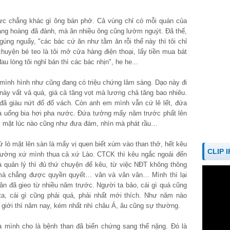
ực chẳng khác gì ông bán phở. Cả vùng chỉ có mỗi quán của
àng hoàng đã đành, mà ăn nhiều ông cũng lườm nguýt. Đã thế,
gúng nguẩy, "các bác cứ ăn như tằm ăn rỗi thế này thì tôi chỉ
uyện bé teo là tôi mở cửa hàng điện thoại, lấy tiền mua bát
au lòng tôi nghỉ bán thì các bác nhịn", he he...
 mình hình như cũng đang có triệu chứng lâm sàng. Dạo này đi
này vất vả quá, giá cả tăng vọt mà lương chả tăng bao nhiêu.
u đã giàu nứt đố đổ vách. Còn anh em mình vẫn cứ lê lết, đứa
à uống bia hơi pha nước. Đứa tưởng mấy năm trước phất lên
y mặt lúc nào cũng như đưa đám, nhìn mà phát rầu…
ló mặt lên sàn là mấy vị quen biết xúm vào than thở, hết kêu
CLIP 
 trường xứ mình thua cả xứ Lào. CTCK thì kêu ngắc ngoải đến
à quản lý thì đủ thứ chuyện để kêu, từ việc NĐT không thông
mà chẳng được quyền quyết… vân và vân vân… Mình thì lại
nhân đã gieo từ nhiều năm trước. Người ta bảo, cái gì quá cũng
ta, cái gì cũng phải quá, phải nhất mới thích. Như năm nào
 giới thì năm nay, kém nhất nhì châu Á, âu cũng sự thường.
mình cho là bệnh than đã biến chứng sang thể nặng. Đó là