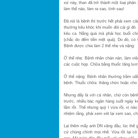
xứ này, than đã trở thành một loại phản 
làm thế nào, làm ra sao, tính sau!
Đã nói là bệnh thì trước hết phải xem că
thường kêu khóc khi muốn đòi cái gì đó.
kêu ca. Nắng quá mà phải học buổi chi
(chắc do đếm tiền mệt quá). Do đó, có t
Bệnh được chia làm 2 thể nhẹ và nặng:
Ở thể nhẹ: Bệnh nhân chán nản, làm việ
các cuộc họp. Chữa bằng thuốc tăng lươ
Ở thể nặng: Bệnh nhân thường trầm uất,
bệnh. Thuốc chữa: thăng chức hoặc cho ng
Nhưng đấy là với cá nhân, chứ còn bện
trước, nhiều bác ngân hàng suốt ngày kê
lắm rồi. Thế nhưng quý I vừa rồi, vị nà
nhiệm rằng, phải xem xét lại xem sao, ch
Lại thêm mấy anh DN xăng dầu, lúc thế gi
cứ chùng chình mọi nhẽ. Vừa rồi lại có t