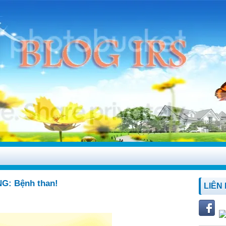
: Bệnh than!
LIÊN