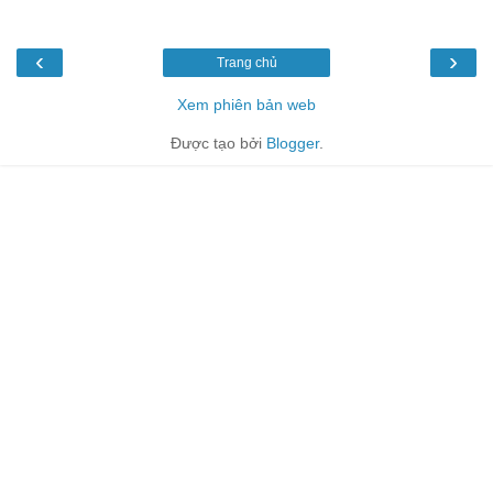
‹
›
Trang chủ
Xem phiên bản web
Được tạo bởi
Blogger
.