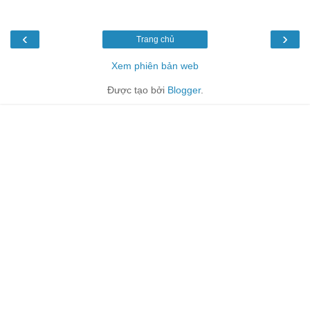
‹
›
Trang chủ
Xem phiên bản web
Được tạo bởi
Blogger
.