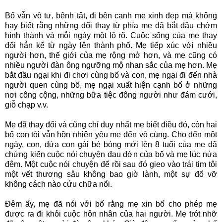
Bố vẫn vô tư, bệnh tật, đi bên cạnh mẹ xinh đẹp mà không
hay biết rằng những đổi thay từ phía mẹ đã bắt đầu chớm
hình thành và mỗi ngày một lộ rõ. Cuộc sống của mẹ thay
đổi hẳn kể từ ngày lên thành phố. Mẹ tiếp xúc với nhiều
người hơn, thế giới của mẹ rộng mở hơn, và mẹ cũng có
nhiều người đàn ông ngưỡng mộ nhan sắc của mẹ hơn. Mẹ
bắt đầu ngại khi đi chơi cùng bố và con, mẹ ngại đi đến nhà
người quen cùng bố, mẹ ngại xuất hiện cạnh bố ở những
nơi công cộng, những bữa tiệc đông người như đám cưới,
giỗ chạp v.v.
Mẹ đã thay đổi và cũng chỉ duy nhất mẹ biết điều đó, còn hai
bố con tôi vẫn hồn nhiên yêu mẹ đến vô cùng. Cho đến một
ngày, con, đứa con gái bé bỏng mới lên 8 tuổi của mẹ đã
chứng kiến cuộc nói chuyện đau đớn của bố và mẹ lúc nửa
đêm. Một cuộc nói chuyện để rồi sau đó gieo vào trái tim tôi
một vết thương sâu không bao giờ lành, một sự đổ vỡ
không cách nào cứu chữa nổi.
Đêm ấy, mẹ đã nói với bố rằng mẹ xin bố cho phép mẹ
được ra đi khỏi cuộc hôn nhân của hai người. Mẹ trót nhỡ