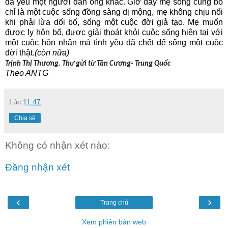
đã yêu một người đàn ông khác. Giờ đây mẹ sống cùng bố
chỉ là một cuộc sống đồng sàng dị mộng, mẹ không chịu nổi
khi phải lừa dối bố, sống một cuộc đời giả tạo. Mẹ muốn
được ly hôn bố, được giải thoát khỏi cuộc sống hiện tại với
một cuộc hôn nhân mà tình yêu đã chết để sống một cuộc
đời thật.
(còn nữa)
Trịnh Thị Thương. Thư gửi từ Tân Cương- Trung Quốc
Theo ANTG
Lúc
11:47
Chia sẻ
Không có nhận xét nào:
Đăng nhận xét
‹
›
Trang chủ
Xem phiên bản web