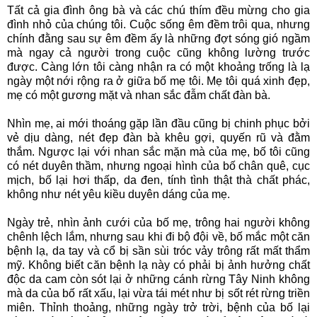
Tất cả gia đình ông bà và các chú thím đều mừng cho gia
đình nhỏ của chúng tôi. Cuộc sống êm đềm trôi qua, nhưng
chính đằng sau sự êm đềm ấy là những đợt sóng gió ngầm
mà ngay cả người trong cuộc cũng không lường trước
được. Càng lớn tôi càng nhận ra có một khoảng trống là lạ
ngày một nới rộng ra ở giữa bố mẹ tôi. Mẹ tôi quá xinh đẹp,
mẹ có một gương mặt và nhan sắc đẫm chất đàn bà.
Nhìn mẹ, ai mới thoáng gặp lần đầu cũng bị chinh phục bởi
vẻ dịu dàng, nét đẹp đàn bà khêu gợi, quyến rũ và đằm
thắm. Ngược lại với nhan sắc mặn mà của mẹ, bố tôi cũng
có nét duyên thầm, nhưng ngoại hình của bố chân quê, cục
mịch, bố lại hơi thấp, da đen, tính tình thật thà chất phác,
không như nét yêu kiều duyên dáng của mẹ.
Ngày trẻ, nhìn ảnh cưới của bố mẹ, trông hai người không
chênh lệch lắm, nhưng sau khi đi bộ đội về, bố mắc một căn
bệnh lạ, da tay và cổ bị sần sùi tróc vảy trông rất mất thẩm
mỹ. Không biết căn bệnh lạ này có phải bị ảnh hưởng chất
độc da cam còn sót lại ở những cánh rừng Tây Ninh không
mà da của bố rất xấu, lại vừa tái mét như bị sốt rét rừng triền
miên. Thỉnh thoảng, những ngày trở trời, bệnh của bố lại