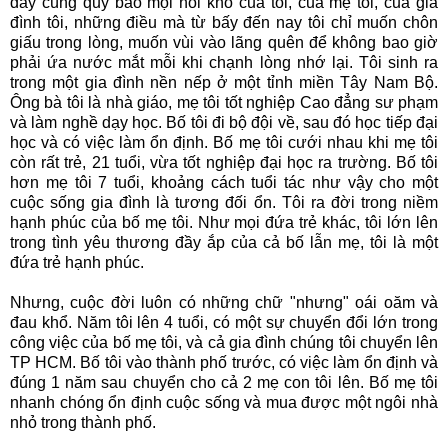
đây cùng quý báo mọi nỗi khổ của tôi, của mẹ tôi, của gia
đình tôi, những điều mà từ bấy đến nay tôi chỉ muốn chôn
giấu trong lòng, muốn vùi vào lãng quên để không bao giờ
phải ứa nước mắt mỗi khi chạnh lòng nhớ lại. Tôi sinh ra
trong một gia đình nền nếp ở một tỉnh miền Tây Nam Bộ.
Ông bà tôi là nhà giáo, mẹ tôi tốt nghiệp Cao đẳng sư phạm
và làm nghề dạy học. Bố tôi đi bộ đội về, sau đó học tiếp đại
học và có việc làm ổn định. Bố mẹ tôi cưới nhau khi mẹ tôi
còn rất trẻ, 21 tuổi, vừa tốt nghiệp đại học ra trường. Bố tôi
hơn mẹ tôi 7 tuổi, khoảng cách tuổi tác như vậy cho một
cuộc sống gia đình là tương đối ổn. Tôi ra đời trong niềm
hạnh phúc của bố mẹ tôi. Như mọi đứa trẻ khác, tôi lớn lên
trong tình yêu thương đầy ắp của cả bố lẫn mẹ, tôi là một
đứa trẻ hạnh phúc.
Nhưng, cuộc đời luôn có những chữ "nhưng" oái oăm và
đau khổ. Năm tôi lên 4 tuổi, có một sự chuyển đổi lớn trong
công việc của bố mẹ tôi, và cả gia đình chúng tôi chuyển lên
TP HCM. Bố tôi vào thành phố trước, có việc làm ổn định và
đúng 1 năm sau chuyển cho cả 2 mẹ con tôi lên. Bố mẹ tôi
nhanh chóng ổn định cuộc sống và mua được một ngôi nhà
nhỏ trong thành phố.