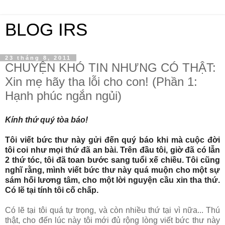
BLOG IRS
23 tháng 8, 2011
CHUYỆN KHÓ TIN NHƯNG CÓ THẬT:
Xin mẹ hãy tha lỗi cho con! (Phần 1:
Hạnh phúc ngắn ngủi)
Kính thứ quý tòa báo!
Tôi viết bức thư này gửi đến quý báo khi mà cuộc đời
tôi coi như mọi thứ đã an bài. Trên đầu tôi, giờ đã có lẫn
2 thứ tóc, tôi đã toan bước sang tuổi xế chiều. Tôi cũng
nghĩ rằng, mình viết bức thư này quá muộn cho một sự
sám hối lương tâm, cho một lời nguyện cầu xin tha thứ.
Có lẽ tại tính tôi cố chấp.
Có lẽ tại tôi quá tự trọng, và còn nhiều thứ tại vì nữa... Thú
thật, cho đến lúc này tôi mới đủ rộng lòng viết bức thư này