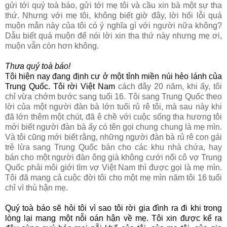
gửi tới quý toà báo, gửi tới mẹ tôi và cầu xin bà một sự tha
thứ. Nhưng với mẹ tôi, không biết giờ đây, lời hối lỗi quá
muộn mằn này của tôi có ý nghĩa gì với người nữa không?
Dẫu biết quá muộn để nói lời xin tha thứ này nhưng mẹ ơi,
muộn vẫn còn hơn không.
Thưa quý toà báo!
Tôi hiện nay đang định cư ở một tỉnh miền núi hẻo lánh của
Trung Quốc. Tôi rời Việt
Nam
cách đây 20 năm, khi ấy, tôi
chỉ vừa chớm bước sang tuổi 16. Tôi sang Trung Quốc theo
lời của một người đàn bà lớn tuổi rủ rê tôi, mà sau này khi
đã lớn thêm một chút, đã ê chề với cuộc sống tha hương tôi
mới biết người đàn bà ấy có tên gọi chung chung là mẹ mìn.
Và tôi cũng mới biết rằng, những người đàn bà rủ rê con gái
trẻ lừa sang Trung Quốc bán cho các khu nhà chứa, hay
bán cho một người đàn ông già không cưới nổi cô vợ Trung
Quốc phải môi giới tìm vợ Việt Nam thì được gọi là mẹ mìn.
Tôi đã mang cả cuộc đời tôi cho một mẹ mìn năm tôi 16 tuổi
chỉ vì thù hận mẹ.
Quý toà báo sẽ hỏi tôi vì sao tôi rời gia đình ra đi khi trong
lòng lại mang một nỗi oán hận về mẹ. Tôi xin được kể ra