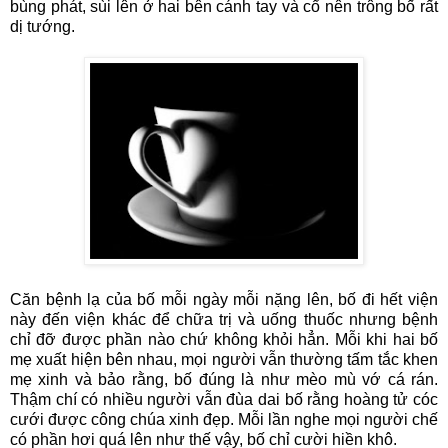
bùng phát, sùi lên ở hai bên cánh tay và cổ nên trông bố rất
dị tướng.
Căn bệnh lạ của bố mỗi ngày mỗi nặng lên, bố đi hết viện
này đến viện khác để chữa trị và uống thuốc nhưng bệnh
chỉ đỡ được phần nào chứ không khỏi hẳn. Mỗi khi hai bố
mẹ xuất hiện bên nhau, mọi người vẫn thường tấm tắc khen
mẹ xinh và bảo rằng, bố đúng là như mèo mù vớ cá rán.
Thậm chí có nhiều người vẫn đùa dai bố rằng hoàng tử cóc
cưới được công chúa xinh đẹp. Mỗi lần nghe mọi người chế
có phần hơi quá lên như thế vậy, bố chỉ cười hiền khô.