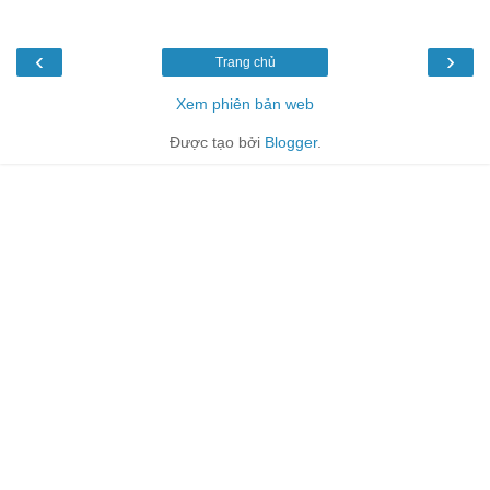
‹
›
Trang chủ
Xem phiên bản web
Được tạo bởi
Blogger
.