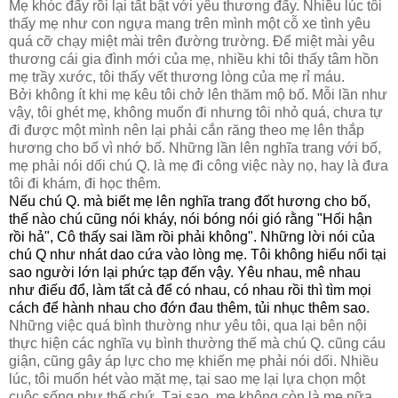
Mẹ khóc đấy rồi lại tất bật với yêu thương đấy. Nhiều lúc tôi
thấy mẹ như con ngựa mang trên mình một cỗ xe tình yêu
quá cỡ chạy miệt mài trên đường trường. Để miệt mài yêu
thương cái gia đình mới của mẹ, nhiều khi tôi thấy tâm hồn
mẹ trầy xước, tôi thấy vết thương lòng của mẹ rỉ máu.
Bởi không ít khi mẹ kêu tôi chở lên thăm mộ bố. Mỗi lần như
vậy, tôi ghét mẹ, không muốn đi nhưng tôi nhỏ quá, chưa tự
đi được một mình nên lại phải cắn răng theo mẹ lên thắp
hương cho bố vì nhớ bố. Những lần lên nghĩa trang với bố,
mẹ phải nói dối chú Q. là mẹ đi công việc này nọ, hay là đưa
tôi đi khám, đi học thêm.
Nếu chú Q. mà biết mẹ lên nghĩa trang đốt hương cho bố,
thế nào chú cũng nói kháy, nói bóng nói gió rằng "Hối hận
rồi hả", Cô thấy sai lầm rồi phải không". Những lời nói của
chú Q như nhát dao cứa vào lòng mẹ. Tôi không hiểu nổi tại
sao người lớn lại phức tạp đến vậy. Yêu nhau, mê nhau
như điếu đổ, làm tất cả để có nhau, có nhau rồi thì tìm mọi
cách để hành nhau cho đớn đau thêm, tủi nhục thêm sao.
Những việc quá bình thường như yêu tôi, qua lại bên nội
thực hiện các nghĩa vụ bình thường thế mà chú Q. cũng cáu
giận, cũng gây áp lực cho mẹ khiến mẹ phải nói dối. Nhiều
lúc, tôi muốn hét vào mặt mẹ, tại sao mẹ lại lựa chọn một
cuộc sống như thế chứ. Tại sao, mẹ không còn là mẹ nữa,