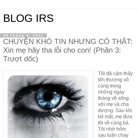
BLOG IRS
29 tháng 8, 2011
CHUYỆN KHÓ TIN NHƯNG CÓ THẬT:
Xin mẹ hãy tha lỗi cho con! (Phần 3:
Trượt dốc)
Tôi đã cảm thấy
tổn thương vô
cùng trong
những ngày
tháng về sống
với mẹ và cha
dượng. Sau khi
bố mất, mẹ đưa
tôi về cùng bà.
Tôi nhớ hôm
sau tuần chay