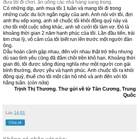
đưa tôi đi chơi, ăn uống các nhà hàng sang trọng.
Có những dịp, anh mua tôi 1 tuần và mang tôi đi trong
những cuộc du lịch ngắn ngày của anh. Anh nói với tôi, đợi
anh thu xếp xong, anh sẽ chuộc tôi khỏi động quỷ này và
cho tôi một cuộc sống khác, anh sẽ cưới tôi làm vợ. Đó là
khoảng thời gian 2 năm hạnh phúc của tôi. Lần đầu tiên, trái
tim chai lỳ, vô cảm của tôi biết run lên trước một người đàn
ông.
Dẫu hoàn cảnh gặp nhau, đến với nhau thật trớ trêu nhưng
dù sao tình yêu cũng đã đâm chồi trên khô hạn. Khoảng thời
gian đó, tôi được sống đúng nghĩa như một người con gái
bình thường, được yêu và hạnh phúc. Anh chuộc tôi ra khỏi
động quỷ, thuê cho tôi một căn hộ nhỏ và anh đến với tôi
hằng tuần. (
còn nữa
)
Trịnh Thị Thương. Thư gửi về từ Tân Cương, Trung
Quốc
Lúc
14:01
Chia sẻ