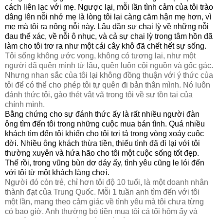
cách liên lạc với mẹ. Ngược lại, mỗi lần tình cảm của tôi trào
dâng lên nỗi nhớ mẹ là lòng tôi lại càng căm hận mẹ hơn, vì
mẹ mà tôi ra nông nỗi này. Lâu dần sự chai lỳ về những nỗi
đau thể xác, về nỗi ô nhục, và cả sự chai lỳ trong tâm hồn đã
làm cho tôi trơ ra như một cái cây khô đã chết hết sự sống.
Tôi sống không ước vọng, không có tương lai, như một
người đã quên mình từ lâu, quên luôn cội nguồn và gốc gác.
Nhưng nhan sắc của tôi lại không đồng thuận với ý thức của
tôi để có thể cho phép tôi tự quên đi bản thân mình. Nó luôn
đánh thức tôi, gào thét vật vã trong tôi về sự tồn tại của
chính mình.
Bằng chứng cho sự đánh thức ấy là rất nhiều người đàn
ông tìm đến tôi trong những cuộc mua bán tình. Quá nhiều
khách tìm đến tôi khiến cho tôi tơi tả trong vòng xoáy cuộc
đời. Nhiều ông khách thừa tiền, thiếu tình đã đi lại với tôi
thường xuyên và hứa hão cho tôi một cuộc sống tốt đẹp.
Thế rồi, trong vũng bùn dơ dáy ấy, tình yêu cũng le lói đến
với tôi từ một khách làng chơi.
Người đó còn trẻ, chỉ hơn tôi độ 10 tuổi, là một doanh nhân
thành đạt của Trung Quốc. Mỗi 1 tuần anh tìm đến với tôi
một lần, mang theo cảm giác về tình yêu mà tôi chưa từng
có bao giờ. Anh thường bỏ tiền mua tôi cả tối hôm ấy và