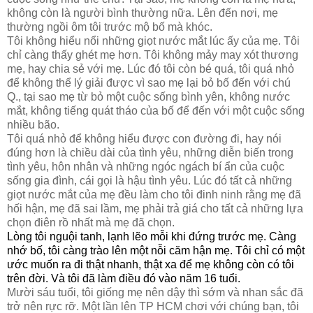
không còn là người bình thường nữa. Lên đến nơi, mẹ
thường ngồi ôm tôi trước mộ bố mà khóc.
Tôi không hiểu nổi những giọt nước mắt lúc ấy của mẹ. Tôi
chỉ càng thấy ghét mẹ hơn. Tôi không mảy may xót thương
mẹ, hay chia sẻ với mẹ. Lúc đó tôi còn bé quá, tôi quá nhỏ
để không thể lý giải được vì sao mẹ lại bỏ bố đến với chú
Q., tại sao mẹ từ bỏ một cuộc sống bình yên, không nước
mắt, không tiếng quát tháo của bố để đến với một cuộc sống
nhiều bão.
Tôi quá nhỏ để không hiểu được con đường đi, hay nói
đúng hơn là chiều dài của tình yêu, những diễn biến trong
tình yêu, hôn nhân và những ngóc ngách bí ẩn của cuộc
sống gia đình, cái gọi là hậu tình yêu. Lúc đó tất cả những
giọt nước mắt của mẹ đều làm cho tôi đinh ninh rằng mẹ đã
hối hận, mẹ đã sai lầm, mẹ phải trả giá cho tất cả những lựa
chọn điên rồ nhất mà mẹ đã chọn.
Lòng tôi nguội tanh, lạnh lẽo mỗi khi đứng trước mẹ. Càng
nhớ bố, tôi càng trào lên một nỗi căm hận mẹ. Tôi chỉ có một
ước muốn ra đi thật nhanh, thật xa để mẹ không còn có tôi
trên đời. Và tôi đã làm điều đó vào năm 16 tuổi.
Mười sáu tuổi, tôi giống mẹ nên dậy thì sớm và nhan sắc đã
trở nên rực rỡ. Một lần lên TP HCM chơi với chúng bạn, tôi