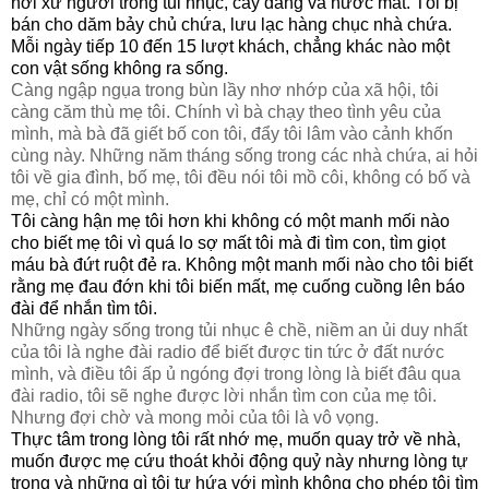
nơi xứ người trong tủi nhục, cay đắng và nước mắt. Tôi bị
bán cho dăm bảy chủ chứa, lưu lạc hàng chục nhà chứa.
Mỗi ngày tiếp 10 đến 15 lượt khách, chẳng khác nào một
con vật sống không ra sống.
Càng ngập ngụa trong bùn lầy nhơ nhớp của xã hội, tôi
càng căm thù mẹ tôi. Chính vì bà chạy theo tình yêu của
mình, mà bà đã giết bố con tôi, đẩy tôi lâm vào cảnh khốn
cùng này. Những năm tháng sống trong các nhà chứa, ai hỏi
tôi về gia đình, bố mẹ, tôi đều nói tôi mồ côi, không có bố và
mẹ, chỉ có một mình.
Tôi càng hận mẹ tôi hơn khi không có một manh mối nào
cho biết mẹ tôi vì quá lo sợ mất tôi mà đi tìm con, tìm giọt
máu bà đứt ruột đẻ ra. Không một manh mối nào cho tôi biết
rằng mẹ đau đớn khi tôi biến mất, mẹ cuống cuồng lên báo
đài để nhắn tìm tôi.
Những ngày sống trong tủi nhục ê chề, niềm an ủi duy nhất
của tôi là nghe đài radio để biết được tin tức ở đất nước
mình, và điều tôi ấp ủ ngóng đợi trong lòng là biết đâu qua
đài radio, tôi sẽ nghe được lời nhắn tìm con của mẹ tôi.
Nhưng đợi chờ và mong mỏi của tôi là vô vọng.
Thực tâm trong lòng tôi rất nhớ mẹ, muốn quay trở về nhà,
muốn được mẹ cứu thoát khỏi động quỷ này nhưng lòng tự
trọng và những gì tôi tự hứa với mình không cho phép tôi tìm