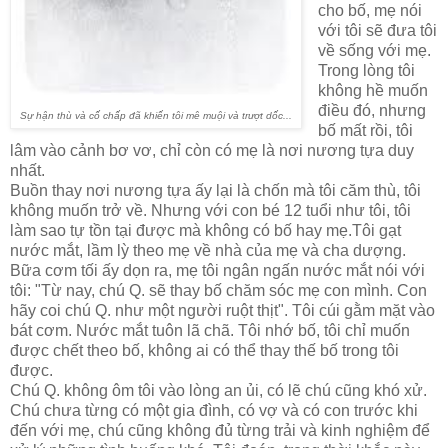
cho bố, mẹ nói
với tôi sẽ đưa tôi
về sống với mẹ.
Trong lòng tôi
không hề muốn
điều đó, nhưng
Sự hận thù và cố chấp đã khiến tôi mê muội và trượt dốc...
bố mất rồi, tôi
lâm vào cảnh bơ vơ, chỉ còn có mẹ là nơi nương tựa duy
nhất.
Buồn thay nơi nương tựa ấy lại là chốn mà tôi căm thù, tôi
không muốn trở về. Nhưng với con bé 12 tuổi như tôi, tôi
làm sao tự tồn tại được mà không có bố hay mẹ.Tôi gạt
nước mắt, lầm lỳ theo mẹ về nhà của mẹ và cha dượng.
Bữa cơm tối ấy dọn ra, mẹ tôi ngân ngấn nước mắt nói với
tôi: "Từ nay, chú Q. sẽ thay bố chăm sóc mẹ con mình. Con
hãy coi chú Q. như một người ruột thịt". Tôi cúi gằm mặt vào
bát cơm. Nước mắt tuôn lã chã. Tôi nhớ bố, tôi chỉ muốn
được chết theo bố, không ai có thể thay thế bố
trong tôi
được.
Chú Q. không ôm tôi vào lòng an ủi, có lẽ chú cũng khó xử.
Chú chưa từng có một gia đình, có vợ và có con trước khi
đến với mẹ, chú cũng không đủ từng trải và kinh nghiệm để