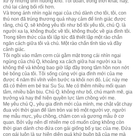
xử lý những tình huống khó. Tôi đoán, trong thời khắc này,
chú lại càng bối rối hơn.
Và trong ánh nhìn ngài ngại của chú dành cho tôi, tôi, con
thú non đã trúng thương quá nhạy cảm để linh giác được
rằng, chú Q. sẽ không yêu tôi như bố tôi yêu tôi, chú Q. là
người xa lạ, không thuộc về tôi, không thuộc về gia đình tôi.
Trong tiềm thức của tôi lập tức đã thiết lập một rào chắn
ngăn cách giữa tôi và chú. Một rào chắn tỉnh táo và đầy
cảnh giác.
Tôi ngồi vào mâm cơm cúi gằm mặt trong cái nhìn ngại
ngùng của chú Q, khoảng xa cách giữa hai người xa lạ
không thể và không bao giờ lấp đầy trong tâm hồn non nớt
bé bỏng của tôi. Tôi sống cùng với gia đình mới của mẹ
được 4 năm thì vĩnh viễn bước ra khỏi nơi đó. Lúc này mẹ
đã có thêm em bé trai Su Su. Mẹ có thêm nhiều mối quan
tâm, nhiều bận bịu. Chú Q. không như bố, chú mạnh mẽ, gia
trưởng và hay thể hiện quyền lực làm chồng với mẹ.
Mẹ yêu chú Q., yêu gia đình mới của mình, mẹ chật vật chạy
đua với thời gian để làm tròn vai trò một người vợ, người
mẹ mẫu mực, yêu chồng, chăm con và gương mẫu ở cơ
quan. Bởi vậy nên dĩ nhiên mẹ có muốn cũng không còn
thời gian dành cho đứa con gái giống bố y tạc của mẹ. Đứa
con gái luôn là sự hiện diện quá khứ buồn bã của mẹ mà