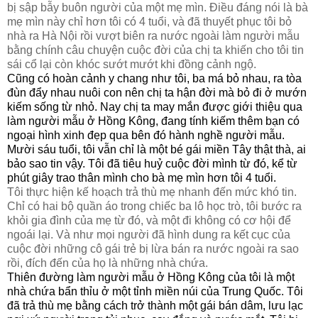
bị sập bẫy buôn người của một mẹ mìn. Điều đáng nói là bà
mẹ mìn này chỉ hơn tôi có 4 tuổi, và đã thuyết phục tôi bỏ
nhà ra Hà Nội rồi vượt biên ra nước ngoài làm người mẫu
bằng chính câu chuyện cuộc đời của chị ta khiến cho tôi tin
sái cổ lại còn khóc sướt mướt khi đồng cảnh ngộ.
Cũng có hoàn cảnh y chang như tôi, ba má bỏ nhau, ra tòa
đùn đẩy nhau nuôi con nên chị ta hận đời mà bỏ đi ở mướn
kiếm sống từ nhỏ. Nay chị ta may mắn được giới thiệu qua
làm người mẫu ở Hồng Kông, đang tính kiếm thêm bạn có
ngoại hình xinh đẹp qua bên đó hành nghề người mẫu.
Mười sáu tuổi, tôi vẫn chỉ là một bé gái miền Tây thật thà, ai
bảo sao tin vậy. Tôi đã tiêu huỷ cuộc đời mình từ đó, kể từ
phút giây trao thân mình cho bà mẹ mìn hơn tôi 4 tuổi.
Tôi thực hiện kế hoạch trả thù mẹ nhanh đến mức khó tin.
Chỉ có hai bộ quần áo trong chiếc ba lô học trò, tôi bước ra
khỏi gia đình của mẹ từ đó, và một đi không có cơ hội để
ngoái lại. Và như mọi người đã hình dung ra kết cục của
cuộc đời những cô gái trẻ bị lừa bán ra nước ngoài ra sao
rồi, đích đến của họ là những nhà chứa.
Thiên đường làm người mẫu ở Hồng Kông của tôi là một
nhà chứa bẩn thỉu ở một tỉnh miền núi của Trung Quốc. Tôi
đã trả thù mẹ bằng cách trở thành một gái bán dâm, lưu lạc