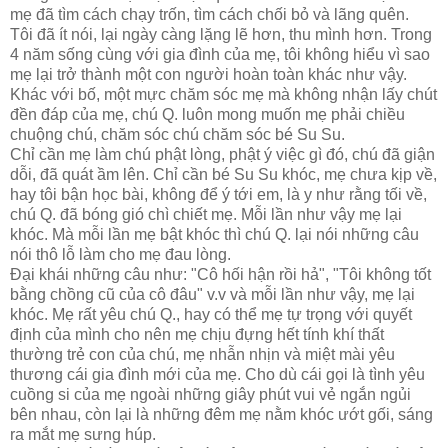
mẹ đã tìm cách chạy trốn, tìm cách chối bỏ và lãng quên.
Tôi đã ít nói, lại ngày càng lặng lẽ hơn, thu mình hơn. Trong
4 năm sống cùng với gia đình của mẹ, tôi không hiểu vì sao
mẹ lại trở thành một con người hoàn toàn khác như vậy.
Khác với bố, một mực chăm sóc mẹ mà không nhận lấy chút
đền đáp của mẹ, chú Q. luôn mong muốn mẹ phải chiều
chuộng chú, chăm sóc chú chăm sóc bé Su Su.
Chỉ cần mẹ làm chú phật lòng, phật ý việc gì đó, chú đã giận
dỗi, đã quát ầm lên. Chỉ cần bé Su Su khóc, mẹ chưa kịp về,
hay tôi bận học bài, không để ý tới em, là y như rằng tối về,
chú Q. đã bóng gió chì chiết mẹ. Mỗi lần như vậy mẹ lại
khóc. Mà mỗi lần mẹ bật khóc thì chú Q. lại nói những câu
nói thô lỗ làm cho mẹ đau lòng.
Đại khái những câu như: "Cô hối hận rồi hả", "Tôi không tốt
bằng chồng cũ của cô đâu" v.v và mỗi lần như vậy, mẹ lại
khóc. Mẹ rất yêu chú Q., hay có thể mẹ tự trọng với quyết
định của mình cho nên mẹ chịu đựng hết tính khí thất
thường trẻ con của chú, mẹ nhẫn nhịn và miệt mài yêu
thương cái gia đình mới của mẹ. Cho dù cái gọi là tình yêu
cuồng si của mẹ ngoài những giây phút vui vẻ ngắn ngủi
bên nhau, còn lại là những đêm mẹ nằm khóc ướt gối, sáng
ra mắt mẹ sưng húp.