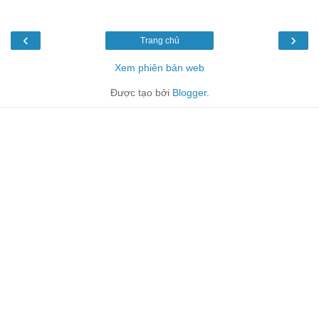
‹
›
Trang chủ
Xem phiên bản web
Được tạo bởi
Blogger
.