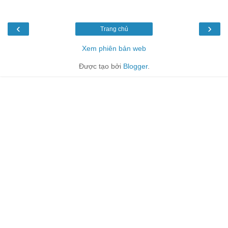
‹
›
Trang chủ
Xem phiên bản web
Được tạo bởi
Blogger
.