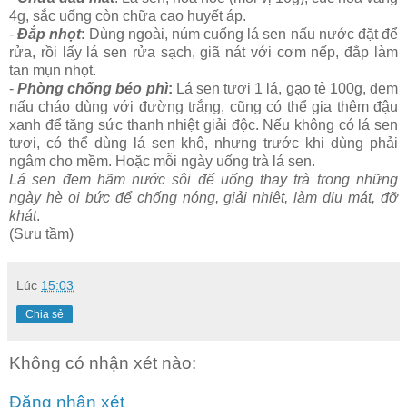
4g, sắc uống còn chữa cao huyết áp.
-
Đắp nhọt
: Dùng ngoài, núm cuống lá sen nấu nước đặt để
rửa, rồi lấy lá sen rửa sạch, giã nát với cơm nếp, đắp làm
tan mụn nhọt.
-
Phòng chống béo phì
:
Lá sen tươi 1 lá, gạo tẻ 100g, đem
nấu cháo dùng với đường trắng, cũng có thể gia thêm đậu
xanh để tăng sức thanh nhiệt giải độc. Nếu không có lá sen
tươi, có thể dùng lá sen khô, nhưng trước khi dùng phải
ngâm cho mềm. Hoặc mỗi ngày uống trà lá sen.
Lá sen đem hãm nước sôi để uống thay trà trong những
ngày hè oi bức để chống nóng, giải nhiệt, làm dịu mát, đỡ
khát
.
(Sưu tầm)
Lúc
15:03
Chia sẻ
Không có nhận xét nào:
Đăng nhận xét