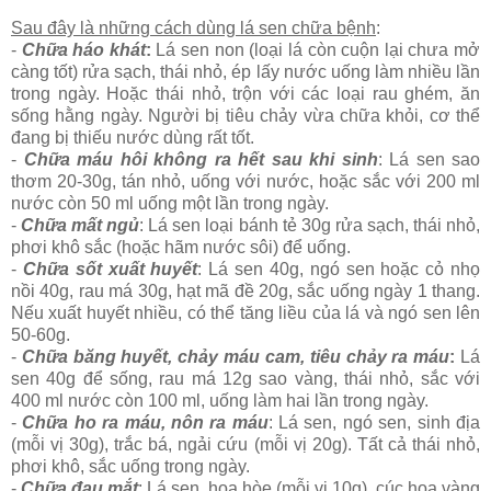
Sau đây là những cách dùng lá sen chữa bệnh
:
-
Chữa háo khát
:
Lá sen non (loại lá còn cuộn lại chưa mở
càng tốt) rửa sạch, thái nhỏ, ép lấy nước uống làm nhiều lần
trong ngày. Hoặc thái nhỏ, trộn với các loại rau ghém, ăn
sống hằng ngày. Người bị tiêu chảy vừa chữa khỏi, cơ thể
đang bị thiếu nước dùng rất tốt.
-
Chữa máu hôi không ra hết sau khi sinh
: Lá sen sao
thơm 20-30g, tán nhỏ, uống với nước, hoặc sắc với 200 ml
nước còn 50 ml uống một lần trong ngày.
-
Chữa mất ngủ
: Lá sen loại bánh tẻ 30g rửa sạch, thái nhỏ,
phơi khô sắc (hoặc hãm nước sôi) để uống.
-
Chữa sốt xuất huyết
: Lá sen 40g, ngó sen hoặc cỏ nhọ
nồi 40g, rau má 30g, hạt mã đề 20g, sắc uống ngày 1 thang.
Nếu xuất huyết nhiều, có thể tăng liều của lá và ngó sen lên
50-60g.
-
Chữa băng huyết, chảy máu cam, tiêu chảy ra máu
:
Lá
sen 40g để sống, rau má 12g sao vàng, thái nhỏ, sắc với
400 ml nước còn 100 ml, uống làm hai lần trong ngày.
-
Chữa ho ra máu, nôn ra máu
: Lá sen, ngó sen, sinh địa
(mỗi vị 30g), trắc bá, ngải cứu (mỗi vị 20g). Tất cả thái nhỏ,
phơi khô, sắc uống trong ngày.
-
Chữa đau mắt
: Lá sen, hoa hòe (mỗi vị 10g), cúc hoa vàng